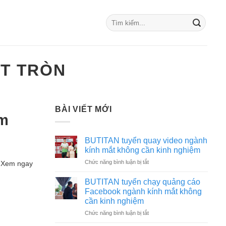
ẶT TRÒN
BÀI VIẾT MỚI
ếm
BUTITAN tuyển quay video ngành
kính mắt không cần kinh nghiệm
ở
Chức năng bình luận bị tắt
. Xem ngay
BUTITAN
tuyển
BUTITAN tuyển chạy quảng cáo
quay
Facebook ngành kính mắt không
video
cần kinh nghiệm
ngành
ở
Chức năng bình luận bị tắt
kính
BUTITAN
mắt