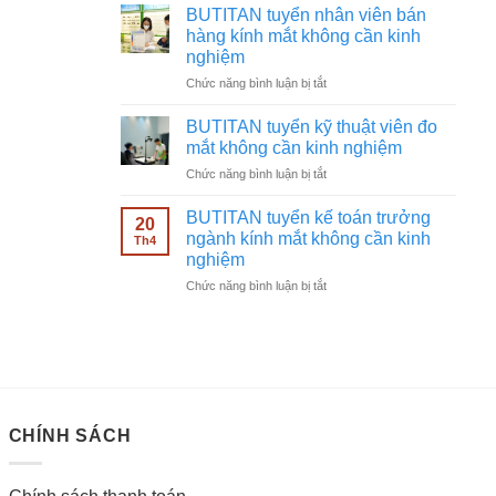
tuyển
không
BUTITAN tuyển nhân viên bán
chạy
cần
hàng kính mắt không cần kinh
quảng
kinh
nghiệm
cáo
nghiệm
ở
Chức năng bình luận bị tắt
Facebook
BUTITAN
ngành
tuyển
kính
BUTITAN tuyển kỹ thuật viên đo
nhân
mắt
mắt không cần kinh nghiệm
viên
không
ở
Chức năng bình luận bị tắt
bán
cần
BUTITAN
hàng
kinh
tuyển
kính
BUTITAN tuyển kế toán trưởng
nghiệm
20
kỹ
mắt
ngành kính mắt không cần kinh
Th4
thuật
không
nghiệm
viên
cần
ở
Chức năng bình luận bị tắt
đo
kinh
BUTITAN
mắt
nghiệm
tuyển
không
kế
cần
toán
kinh
trưởng
nghiệm
ngành
kính
CHÍNH SÁCH
mắt
không
cần
kinh