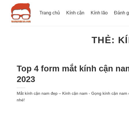
Bỏ
qua
Trang chủ
Kính cận
Kính lão
Đánh g
nội
dung
THẺ:
K
Top 4 form mắt kính cận na
2023
Mắt kính cận nam đẹp – Kính cận nam - Gọng kính cận nam c
nhé!