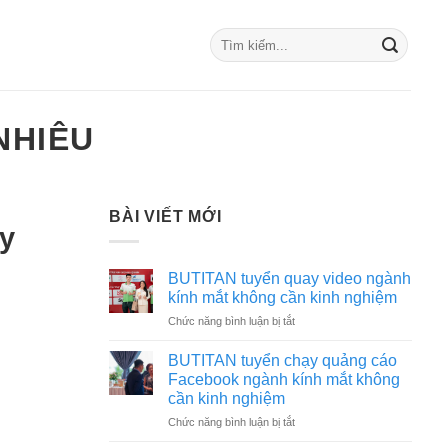
NHIÊU
BÀI VIẾT MỚI
ày
BUTITAN tuyển quay video ngành
kính mắt không cần kinh nghiệm
ở
Chức năng bình luận bị tắt
BUTITAN
tuyển
BUTITAN tuyển chạy quảng cáo
quay
Facebook ngành kính mắt không
video
cần kinh nghiệm
ngành
ở
Chức năng bình luận bị tắt
kính
BUTITAN
mắt