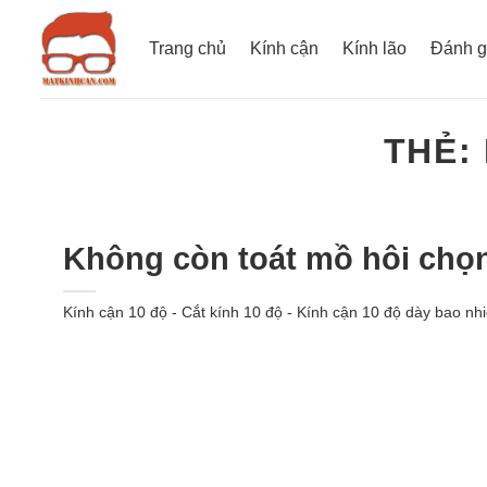
Bỏ
qua
Trang chủ
Kính cận
Kính lão
Đánh g
nội
dung
THẺ:
Không còn toát mồ hôi chọn 
Kính cận 10 độ - Cắt kính 10 độ - Kính cận 10 độ dày bao nh