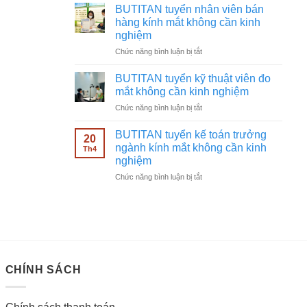
tuyển
không
BUTITAN tuyển nhân viên bán
chạy
cần
hàng kính mắt không cần kinh
quảng
kinh
nghiệm
cáo
nghiệm
ở
Chức năng bình luận bị tắt
Facebook
BUTITAN
ngành
tuyển
kính
BUTITAN tuyển kỹ thuật viên đo
nhân
mắt
mắt không cần kinh nghiệm
viên
không
ở
Chức năng bình luận bị tắt
bán
cần
BUTITAN
hàng
kinh
tuyển
kính
BUTITAN tuyển kế toán trưởng
nghiệm
20
kỹ
mắt
ngành kính mắt không cần kinh
Th4
thuật
không
nghiệm
viên
cần
ở
Chức năng bình luận bị tắt
đo
kinh
BUTITAN
mắt
nghiệm
tuyển
không
kế
cần
toán
kinh
trưởng
nghiệm
ngành
kính
CHÍNH SÁCH
mắt
không
cần
kinh