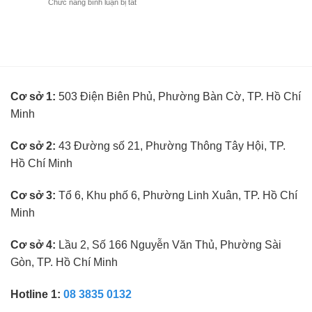
ở
Chức năng bình luận bị tắt
viên
cần
BUTITAN
đo
kinh
tuyển
mắt
nghiệm
kế
không
toán
cần
trưởng
kinh
ngành
nghiệm
kính
Cơ sở 1:
503 Điện Biên Phủ, Phường Bàn Cờ, TP. Hồ Chí
mắt
không
Minh
cần
kinh
nghiệm
Cơ sở 2:
43 Đường số 21, Phường Thông Tây Hội, TP.
Hồ Chí Minh
Cơ sở 3:
Tổ 6, Khu phố 6, Phường Linh Xuân, TP. Hồ Chí
Minh
Cơ sở 4:
Lầu 2, Số 166 Nguyễn Văn Thủ, Phường Sài
Gòn, TP. Hồ Chí Minh
Hotline 1:
08 3835 0132