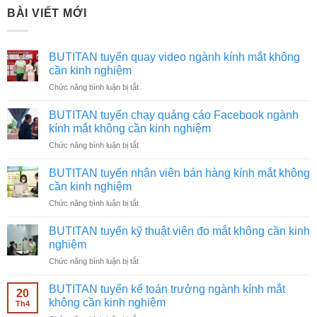
BÀI VIẾT MỚI
BUTITAN tuyển quay video ngành kính mắt không
cần kinh nghiệm
ở
Chức năng bình luận bị tắt
BUTITAN
tuyển
BUTITAN tuyển chạy quảng cáo Facebook ngành
quay
kính mắt không cần kinh nghiệm
video
ở
Chức năng bình luận bị tắt
ngành
BUTITAN
kính
tuyển
mắt
BUTITAN tuyển nhân viên bán hàng kính mắt không
chạy
không
cần kinh nghiệm
quảng
cần
ở
Chức năng bình luận bị tắt
cáo
kinh
BUTITAN
Facebook
nghiệm
tuyển
ngành
BUTITAN tuyển kỹ thuật viên đo mắt không cần kinh
nhân
kính
nghiệm
viên
mắt
ở
Chức năng bình luận bị tắt
bán
không
BUTITAN
hàng
cần
tuyển
kính
BUTITAN tuyển kế toán trưởng ngành kính mắt
kinh
20
kỹ
mắt
không cần kinh nghiệm
nghiệm
Th4
thuật
không