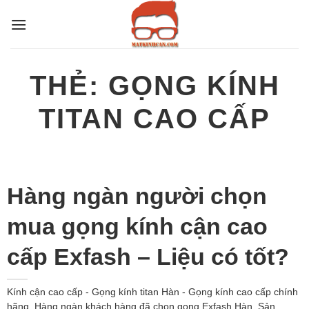
Bỏ
qua
nội
dung
THẺ:
GỌNG KÍNH
TITAN CAO CẤP
Hàng ngàn người chọn
mua gọng kính cận cao
cấp Exfash – Liệu có tốt?
Kính cận cao cấp - Gọng kính titan Hàn - Gọng kính cao cấp chính
hãng. Hàng ngàn khách hàng đã chọn gọng Exfash Hàn. Sản