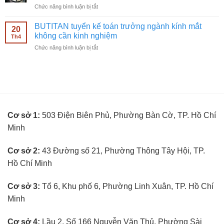
mắt
ở
Chức năng bình luận bị tắt
bán
không
BUTITAN
hàng
cần
tuyển
kính
BUTITAN tuyển kế toán trưởng ngành kính mắt
kinh
20
kỹ
mắt
không cần kinh nghiệm
nghiệm
Th4
thuật
không
ở
Chức năng bình luận bị tắt
viên
cần
BUTITAN
đo
kinh
tuyển
mắt
nghiệm
kế
không
toán
cần
trưởng
kinh
ngành
nghiệm
kính
Cơ sở 1:
503 Điện Biên Phủ, Phường Bàn Cờ, TP. Hồ Chí
mắt
không
Minh
cần
kinh
nghiệm
Cơ sở 2:
43 Đường số 21, Phường Thông Tây Hội, TP.
Hồ Chí Minh
Cơ sở 3:
Tổ 6, Khu phố 6, Phường Linh Xuân, TP. Hồ Chí
Minh
Cơ sở 4:
Lầu 2, Số 166 Nguyễn Văn Thủ, Phường Sài