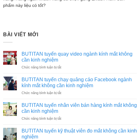
phẩm này liệu có tốt?
BÀI VIẾT MỚI
BUTITAN tuyển quay video ngành kính mắt không
cần kinh nghiệm
ở
Chức năng bình luận bị tắt
BUTITAN
tuyển
BUTITAN tuyển chạy quảng cáo Facebook ngành
quay
kính mắt không cần kinh nghiệm
video
ở
Chức năng bình luận bị tắt
ngành
BUTITAN
kính
tuyển
mắt
BUTITAN tuyển nhân viên bán hàng kính mắt không
chạy
không
cần kinh nghiệm
quảng
cần
ở
Chức năng bình luận bị tắt
cáo
kinh
BUTITAN
Facebook
nghiệm
tuyển
ngành
BUTITAN tuyển kỹ thuật viên đo mắt không cần kinh
nhân
kính
nghiệm
viên