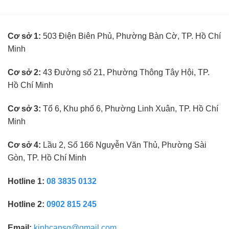
toán
cần
trưởng
kinh
ngành
nghiệm
kính
Cơ sở 1:
503 Điện Biên Phủ, Phường Bàn Cờ, TP. Hồ Chí
mắt
không
Minh
cần
kinh
nghiệm
Cơ sở 2:
43 Đường số 21, Phường Thông Tây Hội, TP.
Hồ Chí Minh
Cơ sở 3:
Tổ 6, Khu phố 6, Phường Linh Xuân, TP. Hồ Chí
Minh
Cơ sở 4:
Lầu 2, Số 166 Nguyễn Văn Thủ, Phường Sài
Gòn, TP. Hồ Chí Minh
Hotline 1:
08 3835 0132
Hotline 2:
0902 815 245
Email:
kinhcansg@gmail.com