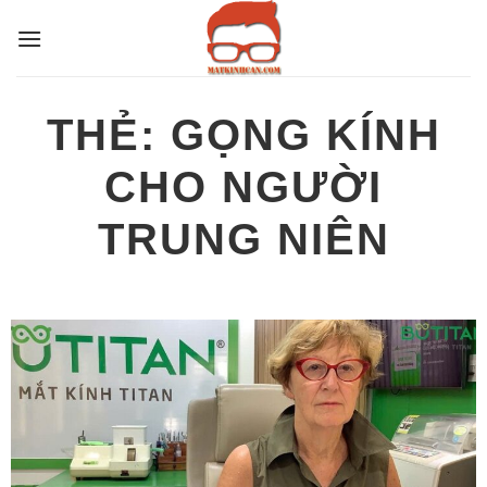
Bỏ
qua
nội
dung
THẺ:
GỌNG KÍNH
CHO NGƯỜI
TRUNG NIÊN