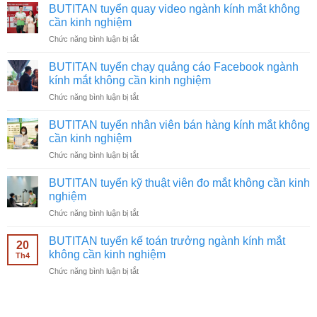
BUTITAN tuyển quay video ngành kính mắt không
cần kinh nghiệm
ở
Chức năng bình luận bị tắt
BUTITAN
tuyển
BUTITAN tuyển chạy quảng cáo Facebook ngành
quay
kính mắt không cần kinh nghiệm
video
ở
Chức năng bình luận bị tắt
ngành
BUTITAN
kính
tuyển
mắt
BUTITAN tuyển nhân viên bán hàng kính mắt không
chạy
không
cần kinh nghiệm
quảng
cần
ở
Chức năng bình luận bị tắt
cáo
kinh
BUTITAN
Facebook
nghiệm
tuyển
ngành
BUTITAN tuyển kỹ thuật viên đo mắt không cần kinh
nhân
kính
nghiệm
viên
mắt
ở
Chức năng bình luận bị tắt
bán
không
BUTITAN
hàng
cần
tuyển
kính
BUTITAN tuyển kế toán trưởng ngành kính mắt
kinh
20
kỹ
mắt
không cần kinh nghiệm
nghiệm
Th4
thuật
không
ở
Chức năng bình luận bị tắt
viên
cần
BUTITAN
đo
kinh
tuyển
mắt
nghiệm
kế
không