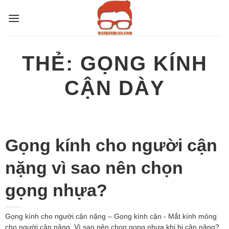
Bỏ
qua
nội
dung
THẺ:
GỌNG KÍNH
CẬN DÀY
Gọng kính cho người cận
nặng vì sao nên chọn
gọng nhựa?
Gọng kính cho người cận nặng – Gọng kính cận - Mắt kính mỏng
cho người cận nặng. Vì sao nên chọn gọng nhựa khi bị cận nặng?