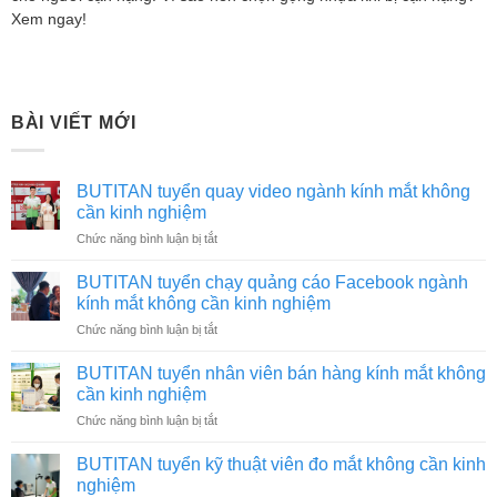
Xem ngay!
BÀI VIẾT MỚI
BUTITAN tuyển quay video ngành kính mắt không
cần kinh nghiệm
ở
Chức năng bình luận bị tắt
BUTITAN
tuyển
BUTITAN tuyển chạy quảng cáo Facebook ngành
quay
kính mắt không cần kinh nghiệm
video
ở
Chức năng bình luận bị tắt
ngành
BUTITAN
kính
tuyển
mắt
BUTITAN tuyển nhân viên bán hàng kính mắt không
chạy
không
cần kinh nghiệm
quảng
cần
ở
Chức năng bình luận bị tắt
cáo
kinh
BUTITAN
Facebook
nghiệm
tuyển
ngành
BUTITAN tuyển kỹ thuật viên đo mắt không cần kinh
nhân
kính
nghiệm
viên