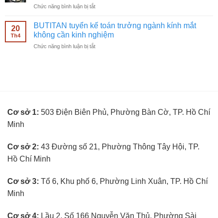
mắt
ở
Chức năng bình luận bị tắt
bán
không
BUTITAN
hàng
cần
tuyển
kính
BUTITAN tuyển kế toán trưởng ngành kính mắt
kinh
20
kỹ
mắt
không cần kinh nghiệm
nghiệm
Th4
thuật
không
ở
Chức năng bình luận bị tắt
viên
cần
BUTITAN
đo
kinh
tuyển
mắt
nghiệm
kế
không
toán
cần
trưởng
kinh
ngành
nghiệm
kính
Cơ sở 1:
503 Điện Biên Phủ, Phường Bàn Cờ, TP. Hồ Chí
mắt
không
Minh
cần
kinh
nghiệm
Cơ sở 2:
43 Đường số 21, Phường Thông Tây Hội, TP.
Hồ Chí Minh
Cơ sở 3:
Tổ 6, Khu phố 6, Phường Linh Xuân, TP. Hồ Chí
Minh
Cơ sở 4:
Lầu 2, Số 166 Nguyễn Văn Thủ, Phường Sài