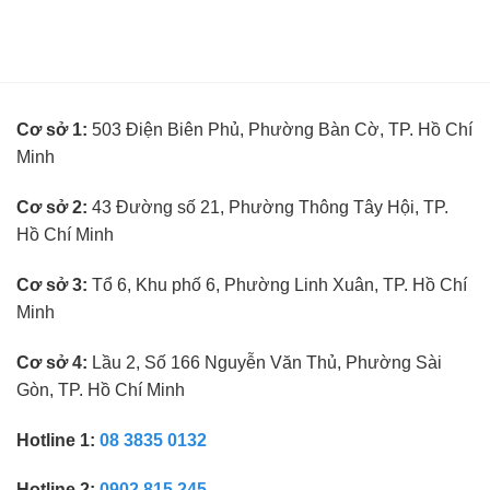
đo
kinh
tuyển
mắt
nghiệm
kế
không
toán
cần
trưởng
kinh
ngành
nghiệm
kính
Cơ sở 1:
503 Điện Biên Phủ, Phường Bàn Cờ, TP. Hồ Chí
mắt
không
Minh
cần
kinh
nghiệm
Cơ sở 2:
43 Đường số 21, Phường Thông Tây Hội, TP.
Hồ Chí Minh
Cơ sở 3:
Tổ 6, Khu phố 6, Phường Linh Xuân, TP. Hồ Chí
Minh
Cơ sở 4:
Lầu 2, Số 166 Nguyễn Văn Thủ, Phường Sài
Gòn, TP. Hồ Chí Minh
Hotline 1:
08 3835 0132
Hotline 2:
0902 815 245