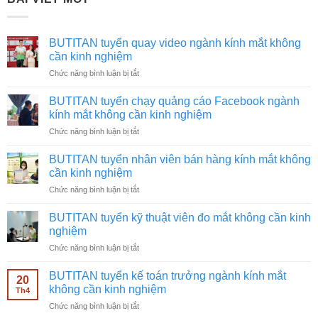
BUTITAN tuyển quay video ngành kính mắt không
cần kinh nghiệm
ở
Chức năng bình luận bị tắt
BUTITAN
tuyển
BUTITAN tuyển chạy quảng cáo Facebook ngành
quay
kính mắt không cần kinh nghiệm
video
ở
Chức năng bình luận bị tắt
ngành
BUTITAN
kính
tuyển
mắt
BUTITAN tuyển nhân viên bán hàng kính mắt không
chạy
không
cần kinh nghiệm
quảng
cần
ở
Chức năng bình luận bị tắt
cáo
kinh
BUTITAN
Facebook
nghiệm
tuyển
ngành
BUTITAN tuyển kỹ thuật viên đo mắt không cần kinh
nhân
kính
nghiệm
viên
mắt
ở
Chức năng bình luận bị tắt
bán
không
BUTITAN
hàng
cần
tuyển
kính
BUTITAN tuyển kế toán trưởng ngành kính mắt
kinh
20
kỹ
mắt
không cần kinh nghiệm
nghiệm
Th4
thuật
không
ở
Chức năng bình luận bị tắt
viên
cần
BUTITAN