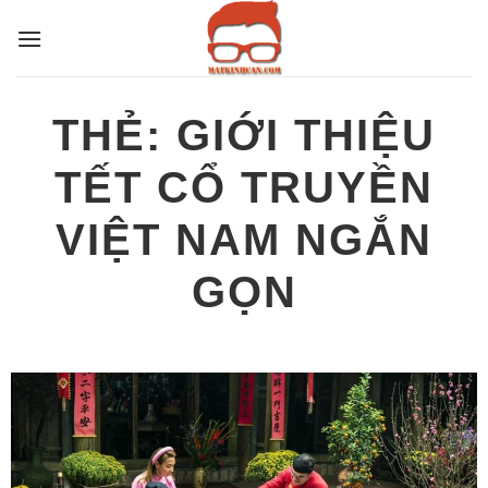
Bỏ
qua
nội
dung
THẺ:
GIỚI THIỆU
TẾT CỔ TRUYỀN
VIỆT NAM NGẮN
GỌN