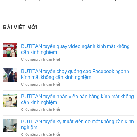
BÀI VIẾT MỚI
BUTITAN tuyển quay video ngành kính mắt không
cần kinh nghiệm
ở
Chức năng bình luận bị tắt
BUTITAN
tuyển
BUTITAN tuyển chạy quảng cáo Facebook ngành
quay
kính mắt không cần kinh nghiệm
video
ở
Chức năng bình luận bị tắt
ngành
BUTITAN
kính
tuyển
mắt
BUTITAN tuyển nhân viên bán hàng kính mắt không
chạy
không
cần kinh nghiệm
quảng
cần
ở
Chức năng bình luận bị tắt
cáo
kinh
BUTITAN
Facebook
nghiệm
tuyển
ngành
BUTITAN tuyển kỹ thuật viên đo mắt không cần kinh
nhân
kính
nghiệm
viên
mắt
ở
Chức năng bình luận bị tắt
bán
không