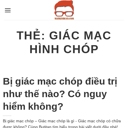
Bỏ
qua
nội
dung
THẺ:
GIÁC MẠC
HÌNH CHÓP
Bị giác mạc chóp điều trị
như thế nào? Có nguy
hiểm không?
Bị giác mạc chóp – Giác mạc chóp là gì - Giác mạc chóp có chữa
được không? Cùng Butitan tìm hiểu trong bài viết dưới đây nhé!