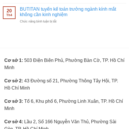
BUTITAN
hàng
cần
tuyển
kính
BUTITAN tuyển kế toán trưởng ngành kính mắt
kinh
20
kỹ
mắt
không cần kinh nghiệm
nghiệm
Th4
thuật
không
ở
Chức năng bình luận bị tắt
viên
cần
BUTITAN
đo
kinh
tuyển
mắt
nghiệm
kế
không
toán
cần
trưởng
kinh
ngành
nghiệm
kính
Cơ sở 1:
503 Điện Biên Phủ, Phường Bàn Cờ, TP. Hồ Chí
mắt
không
Minh
cần
kinh
nghiệm
Cơ sở 2:
43 Đường số 21, Phường Thông Tây Hội, TP.
Hồ Chí Minh
Cơ sở 3:
Tổ 6, Khu phố 6, Phường Linh Xuân, TP. Hồ Chí
Minh
Cơ sở 4:
Lầu 2, Số 166 Nguyễn Văn Thủ, Phường Sài
Gòn, TP. Hồ Chí Minh