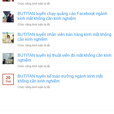
ở
Chức năng bình luận bị tắt
BUTITAN
tuyển
BUTITAN tuyển chạy quảng cáo Facebook ngành
quay
kính mắt không cần kinh nghiệm
video
ở
Chức năng bình luận bị tắt
ngành
BUTITAN
kính
tuyển
mắt
BUTITAN tuyển nhân viên bán hàng kính mắt không
chạy
không
cần kinh nghiệm
quảng
cần
ở
Chức năng bình luận bị tắt
cáo
kinh
BUTITAN
Facebook
nghiệm
tuyển
ngành
BUTITAN tuyển kỹ thuật viên đo mắt không cần kinh
nhân
kính
nghiệm
viên
mắt
ở
Chức năng bình luận bị tắt
bán
không
BUTITAN
hàng
cần
tuyển
kính
BUTITAN tuyển kế toán trưởng ngành kính mắt
kinh
20
kỹ
mắt
không cần kinh nghiệm
nghiệm
Th4
thuật
không
ở
Chức năng bình luận bị tắt
viên
cần
BUTITAN
đo
kinh
tuyển
mắt
nghiệm
kế
không
toán
cần
trưởng
kinh
ngành
nghiệm