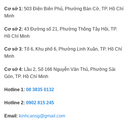
kính
Cơ sở 1:
503 Điện Biên Phủ, Phường Bàn Cờ, TP. Hồ Chí
mắt
không
Minh
cần
kinh
nghiệm
Cơ sở 2:
43 Đường số 21, Phường Thông Tây Hội, TP.
Hồ Chí Minh
Cơ sở 3:
Tổ 6, Khu phố 6, Phường Linh Xuân, TP. Hồ Chí
Minh
Cơ sở 4:
Lầu 2, Số 166 Nguyễn Văn Thủ, Phường Sài
Gòn, TP. Hồ Chí Minh
Hotline 1:
08 3835 0132
Hotline 2:
0902 815 245
Email:
kinhcansg@gmail.com