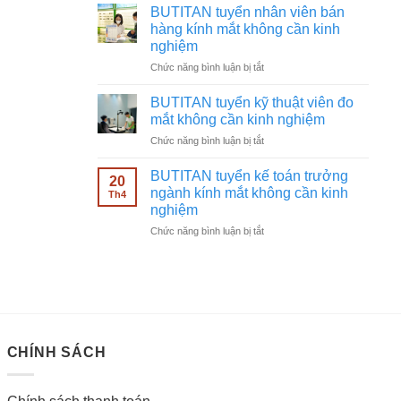
tuyển
không
BUTITAN tuyển nhân viên bán
chạy
cần
hàng kính mắt không cần kinh
quảng
kinh
nghiệm
cáo
nghiệm
ở
Chức năng bình luận bị tắt
Facebook
BUTITAN
ngành
tuyển
kính
BUTITAN tuyển kỹ thuật viên đo
nhân
mắt
mắt không cần kinh nghiệm
viên
không
ở
Chức năng bình luận bị tắt
bán
cần
BUTITAN
hàng
kinh
tuyển
kính
BUTITAN tuyển kế toán trưởng
nghiệm
20
kỹ
mắt
ngành kính mắt không cần kinh
Th4
thuật
không
nghiệm
viên
cần
ở
Chức năng bình luận bị tắt
đo
kinh
BUTITAN
mắt
nghiệm
tuyển
không
kế
cần
toán
kinh
trưởng
nghiệm
ngành
kính
CHÍNH SÁCH
mắt
không
cần
kinh