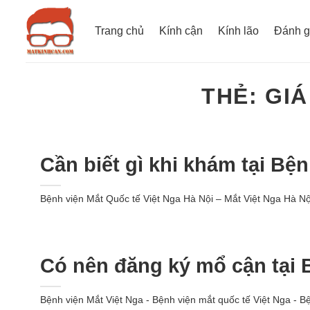
Bỏ
qua
Trang chủ
Kính cận
Kính lão
Đánh g
nội
dung
THẺ:
GIÁ
Cần biết gì khi khám tại Bệ
Bệnh viện Mắt Quốc tế Việt Nga Hà Nội – Mắt Việt Nga Hà Nội
Có nên đăng ký mổ cận tại 
Bệnh viện Mắt Việt Nga - Bệnh viện mắt quốc tế Việt Nga - B