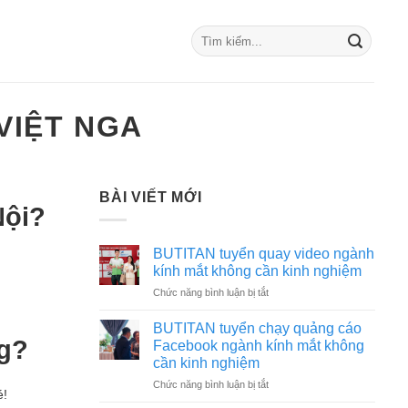
VIỆT NGA
BÀI VIẾT MỚI
Nội?
BUTITAN tuyển quay video ngành
kính mắt không cần kinh nghiệm
ở
Chức năng bình luận bị tắt
BUTITAN
tuyển
BUTITAN tuyển chạy quảng cáo
quay
ng?
Facebook ngành kính mắt không
video
cần kinh nghiệm
ngành
ở
Chức năng bình luận bị tắt
kính
é!
BUTITAN
mắt