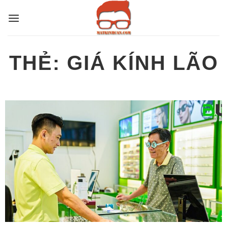
Bỏ
qua
nội
dung
THẺ:
GIÁ KÍNH LÃO