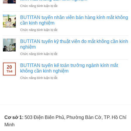
video
ở
Chức năng bình luận bị tắt
ngành
BUTITAN
kính
tuyển
mắt
BUTITAN tuyển nhân viên bán hàng kính mắt không
chạy
không
cần kinh nghiệm
quảng
cần
ở
Chức năng bình luận bị tắt
cáo
kinh
BUTITAN
Facebook
nghiệm
tuyển
ngành
BUTITAN tuyển kỹ thuật viên đo mắt không cần kinh
nhân
kính
nghiệm
viên
mắt
ở
Chức năng bình luận bị tắt
bán
không
BUTITAN
hàng
cần
tuyển
kính
BUTITAN tuyển kế toán trưởng ngành kính mắt
kinh
20
kỹ
mắt
không cần kinh nghiệm
nghiệm
Th4
thuật
không
ở
Chức năng bình luận bị tắt
viên
cần
BUTITAN
đo
kinh
tuyển
mắt
nghiệm
kế
không
toán
cần
trưởng
kinh
ngành
nghiệm
kính
Cơ sở 1:
503 Điện Biên Phủ, Phường Bàn Cờ, TP. Hồ Chí
mắt
không
Minh
cần