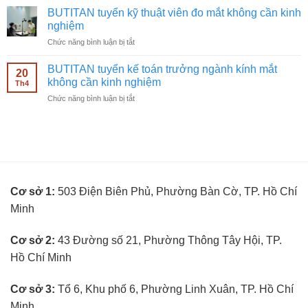
nghiệm
tuyển
ngành
BUTITAN tuyển kỹ thuật viên đo mắt không cần kinh
nhân
kính
nghiệm
viên
mắt
ở
Chức năng bình luận bị tắt
bán
không
BUTITAN
hàng
cần
tuyển
kính
BUTITAN tuyển kế toán trưởng ngành kính mắt
kinh
20
kỹ
mắt
không cần kinh nghiệm
nghiệm
Th4
thuật
không
ở
Chức năng bình luận bị tắt
viên
cần
BUTITAN
đo
kinh
tuyển
mắt
nghiệm
kế
không
toán
cần
trưởng
kinh
ngành
nghiệm
kính
Cơ sở 1:
503 Điện Biên Phủ, Phường Bàn Cờ, TP. Hồ Chí
mắt
không
Minh
cần
kinh
nghiệm
Cơ sở 2:
43 Đường số 21, Phường Thông Tây Hội, TP.
Hồ Chí Minh
Cơ sở 3:
Tổ 6, Khu phố 6, Phường Linh Xuân, TP. Hồ Chí
Minh