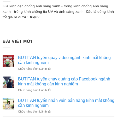
Giá kính cận chống ánh sáng xanh - tròng kính chống ánh sáng
xanh - tròng kính chống tia UV và ánh sáng xanh. Đâu là dòng kính
tốt giá rẻ dưới 1 triệu?
BÀI VIẾT MỚI
BUTITAN tuyển quay video ngành kính mắt không
cần kinh nghiệm
ở
Chức năng bình luận bị tắt
BUTITAN
tuyển
BUTITAN tuyển chạy quảng cáo Facebook ngành
quay
kính mắt không cần kinh nghiệm
video
ở
Chức năng bình luận bị tắt
ngành
BUTITAN
kính
tuyển
mắt
BUTITAN tuyển nhân viên bán hàng kính mắt không
chạy
không
cần kinh nghiệm
quảng
cần
ở
Chức năng bình luận bị tắt
cáo
kinh
BUTITAN
Facebook