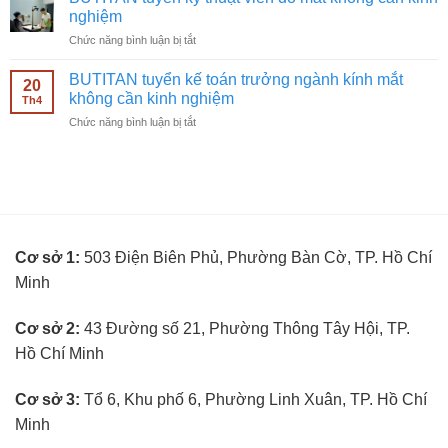
nhân
kính
nghiệm
viên
mắt
ở
Chức năng bình luận bị tắt
bán
không
BUTITAN
hàng
cần
tuyển
kính
BUTITAN tuyển kế toán trưởng ngành kính mắt
kinh
20
kỹ
mắt
không cần kinh nghiệm
nghiệm
Th4
thuật
không
ở
Chức năng bình luận bị tắt
viên
cần
BUTITAN
đo
kinh
tuyển
mắt
nghiệm
kế
không
toán
cần
trưởng
kinh
ngành
nghiệm
kính
Cơ sở 1:
503 Điện Biên Phủ, Phường Bàn Cờ, TP. Hồ Chí
mắt
không
Minh
cần
kinh
nghiệm
Cơ sở 2:
43 Đường số 21, Phường Thông Tây Hội, TP.
Hồ Chí Minh
Cơ sở 3:
Tổ 6, Khu phố 6, Phường Linh Xuân, TP. Hồ Chí
Minh