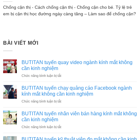
Chống cận thị - Cách chống cận thị - Chống cận cho bé. Tỷ lệ trẻ
em bị cận thị học đường ngày càng tăng – Làm sao để chống cận?
BÀI VIẾT MỚI
BUTITAN tuyển quay video ngành kính mắt không
cần kinh nghiệm
ở
Chức năng bình luận bị tắt
BUTITAN
tuyển
BUTITAN tuyển chạy quảng cáo Facebook ngành
quay
kính mắt không cần kinh nghiệm
video
ở
Chức năng bình luận bị tắt
ngành
BUTITAN
kính
tuyển
mắt
BUTITAN tuyển nhân viên bán hàng kính mắt không
chạy
không
cần kinh nghiệm
quảng
cần
ở
Chức năng bình luận bị tắt
cáo
kinh
BUTITAN
Facebook
nghiệm
tuyển
ngành
BUTITAN tuyển kỹ thuật viên đo mắt không cần kinh