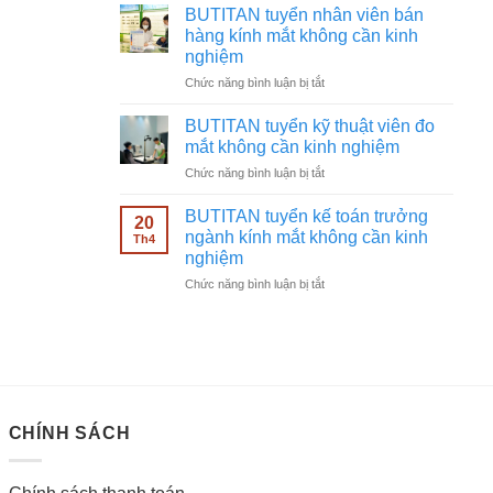
tuyển
không
BUTITAN tuyển nhân viên bán
chạy
cần
hàng kính mắt không cần kinh
quảng
kinh
nghiệm
cáo
nghiệm
ở
Chức năng bình luận bị tắt
Facebook
BUTITAN
ngành
tuyển
kính
BUTITAN tuyển kỹ thuật viên đo
nhân
mắt
mắt không cần kinh nghiệm
viên
không
ở
Chức năng bình luận bị tắt
bán
cần
BUTITAN
hàng
kinh
tuyển
kính
BUTITAN tuyển kế toán trưởng
nghiệm
20
kỹ
mắt
ngành kính mắt không cần kinh
Th4
thuật
không
nghiệm
viên
cần
ở
Chức năng bình luận bị tắt
đo
kinh
BUTITAN
mắt
nghiệm
tuyển
không
kế
cần
toán
kinh
trưởng
nghiệm
ngành
kính
CHÍNH SÁCH
mắt
không
cần
kinh