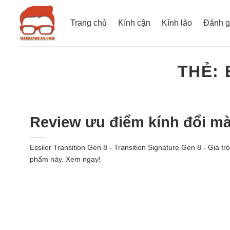
Bỏ
qua
Trang chủ
Kính cận
Kính lão
Đánh g
nội
dung
THẺ:
Review ưu điểm kính đổi mà
Essilor Transition Gen 8 - Transition Signature Gen 8 - Giá 
phẩm này. Xem ngay!