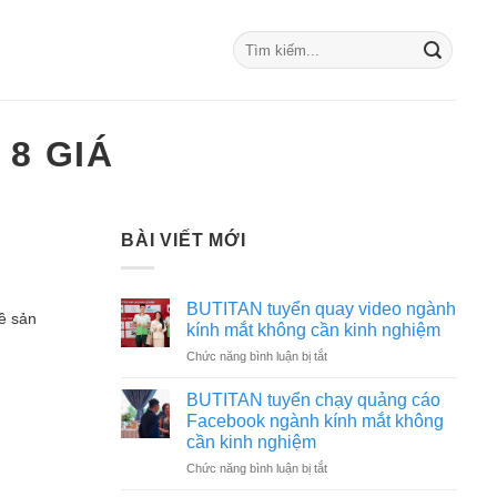
 8 GIÁ
BÀI VIẾT MỚI
BUTITAN tuyển quay video ngành
về sản
kính mắt không cần kinh nghiệm
ở
Chức năng bình luận bị tắt
BUTITAN
tuyển
BUTITAN tuyển chạy quảng cáo
quay
Facebook ngành kính mắt không
video
cần kinh nghiệm
ngành
ở
Chức năng bình luận bị tắt
kính
BUTITAN
mắt