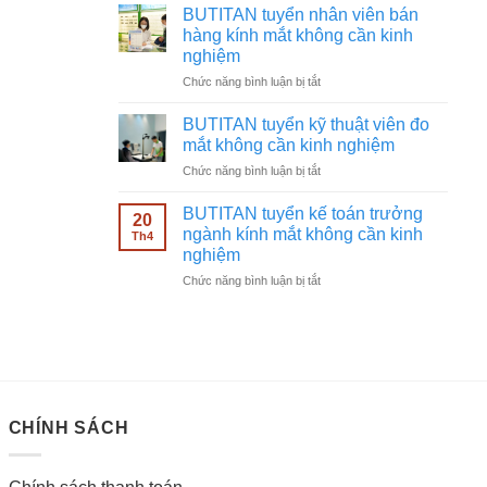
tuyển
không
BUTITAN tuyển nhân viên bán
chạy
cần
hàng kính mắt không cần kinh
quảng
kinh
nghiệm
cáo
nghiệm
ở
Chức năng bình luận bị tắt
Facebook
BUTITAN
ngành
tuyển
kính
BUTITAN tuyển kỹ thuật viên đo
nhân
mắt
mắt không cần kinh nghiệm
viên
không
ở
Chức năng bình luận bị tắt
bán
cần
BUTITAN
hàng
kinh
tuyển
kính
BUTITAN tuyển kế toán trưởng
nghiệm
20
kỹ
mắt
ngành kính mắt không cần kinh
Th4
thuật
không
nghiệm
viên
cần
ở
Chức năng bình luận bị tắt
đo
kinh
BUTITAN
mắt
nghiệm
tuyển
không
kế
cần
toán
kinh
trưởng
nghiệm
ngành
kính
CHÍNH SÁCH
mắt
không
cần
kinh