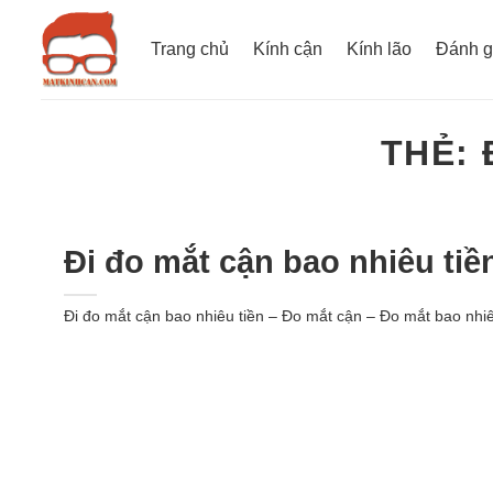
Bỏ
qua
Trang chủ
Kính cận
Kính lão
Đánh g
nội
dung
THẺ:
Đi đo mắt cận bao nhiêu ti
Đi đo mắt cận bao nhiêu tiền – Đo mắt cận – Đo mắt bao nhiêu