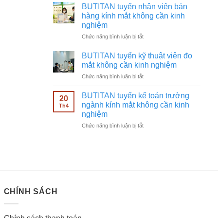
tuyển
không
BUTITAN tuyển nhân viên bán
chạy
cần
hàng kính mắt không cần kinh
quảng
kinh
nghiệm
cáo
nghiệm
ở
Chức năng bình luận bị tắt
Facebook
BUTITAN
ngành
tuyển
kính
BUTITAN tuyển kỹ thuật viên đo
nhân
mắt
mắt không cần kinh nghiệm
viên
không
ở
Chức năng bình luận bị tắt
bán
cần
BUTITAN
hàng
kinh
tuyển
kính
BUTITAN tuyển kế toán trưởng
nghiệm
20
kỹ
mắt
ngành kính mắt không cần kinh
Th4
thuật
không
nghiệm
viên
cần
ở
Chức năng bình luận bị tắt
đo
kinh
BUTITAN
mắt
nghiệm
tuyển
không
kế
cần
toán
kinh
trưởng
nghiệm
ngành
kính
CHÍNH SÁCH
mắt
không
cần
kinh