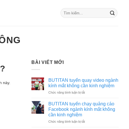
HÔNG
BÀI VIẾT MỚI
m?
BUTITAN tuyển quay video ngành
h này.
kính mắt không cần kinh nghiệm
ở
Chức năng bình luận bị tắt
BUTITAN
tuyển
BUTITAN tuyển chạy quảng cáo
quay
Facebook ngành kính mắt không
video
cần kinh nghiệm
ngành
ở
Chức năng bình luận bị tắt
kính
BUTITAN
mắt