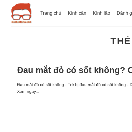
Bỏ
qua
Trang chủ
Kính cận
Kính lão
Đánh g
nội
dung
THẺ
Đau mắt đỏ có sốt không? 
Đau mắt đỏ có sốt không - Trẻ bị đau mắt đỏ có sốt không - 
Xem ngay...