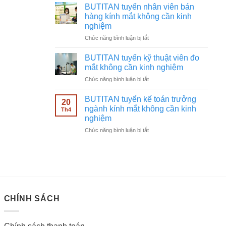
tuyển
không
BUTITAN tuyển nhân viên bán
chạy
cần
hàng kính mắt không cần kinh
quảng
kinh
nghiệm
cáo
nghiệm
ở
Chức năng bình luận bị tắt
Facebook
BUTITAN
ngành
tuyển
kính
BUTITAN tuyển kỹ thuật viên đo
nhân
mắt
mắt không cần kinh nghiệm
viên
không
ở
Chức năng bình luận bị tắt
bán
cần
BUTITAN
hàng
kinh
tuyển
kính
BUTITAN tuyển kế toán trưởng
nghiệm
20
kỹ
mắt
ngành kính mắt không cần kinh
Th4
thuật
không
nghiệm
viên
cần
ở
Chức năng bình luận bị tắt
đo
kinh
BUTITAN
mắt
nghiệm
tuyển
không
kế
cần
toán
kinh
trưởng
nghiệm
ngành
kính
CHÍNH SÁCH
mắt
không
cần
kinh