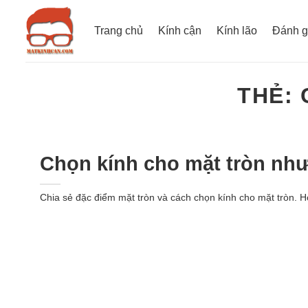
Bỏ
qua
Trang chủ
Kính cận
Kính lão
Đánh g
nội
dung
THẺ:
Chọn kính cho mặt tròn như
Chia sẻ đặc điểm mặt tròn và cách chọn kính cho mặt tròn. 