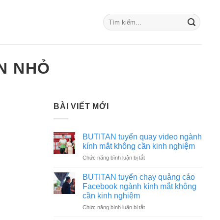
N NHỎ
BÀI VIẾT MỚI
BUTITAN tuyển quay video ngành
kính mắt không cần kinh nghiệm
ở
Chức năng bình luận bị tắt
BUTITAN
tuyển
BUTITAN tuyển chạy quảng cáo
quay
Facebook ngành kính mắt không
video
cần kinh nghiệm
ngành
ở
Chức năng bình luận bị tắt
kính
BUTITAN
mắt