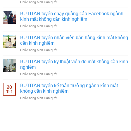
ở
Chức năng bình luận bị tắt
BUTITAN
tuyển
BUTITAN tuyển chạy quảng cáo Facebook ngành
quay
kính mắt không cần kinh nghiệm
video
ở
Chức năng bình luận bị tắt
ngành
BUTITAN
kính
tuyển
mắt
BUTITAN tuyển nhân viên bán hàng kính mắt không
chạy
không
cần kinh nghiệm
quảng
cần
ở
Chức năng bình luận bị tắt
cáo
kinh
BUTITAN
Facebook
nghiệm
tuyển
ngành
BUTITAN tuyển kỹ thuật viên đo mắt không cần kinh
nhân
kính
nghiệm
viên
mắt
ở
Chức năng bình luận bị tắt
bán
không
BUTITAN
hàng
cần
tuyển
kính
BUTITAN tuyển kế toán trưởng ngành kính mắt
kinh
20
kỹ
mắt
không cần kinh nghiệm
nghiệm
Th4
thuật
không
ở
Chức năng bình luận bị tắt
viên
cần
BUTITAN
đo
kinh
tuyển
mắt
nghiệm
kế
không
toán
cần
trưởng
kinh
ngành
nghiệm