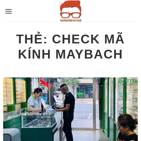
Bỏ
qua
nội
dung
THẺ:
CHECK MÃ
KÍNH MAYBACH