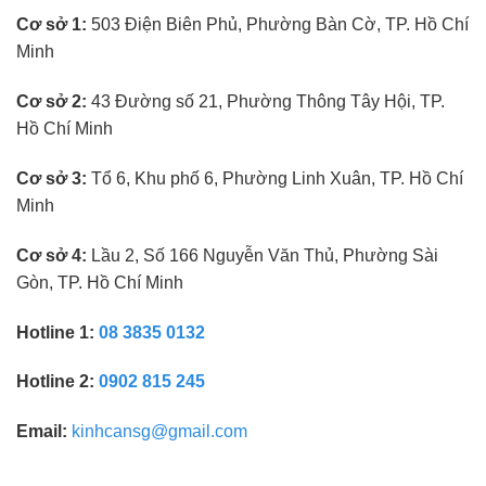
kính
Cơ sở 1:
503 Điện Biên Phủ, Phường Bàn Cờ, TP. Hồ Chí
mắt
không
Minh
cần
kinh
nghiệm
Cơ sở 2:
43 Đường số 21, Phường Thông Tây Hội, TP.
Hồ Chí Minh
Cơ sở 3:
Tổ 6, Khu phố 6, Phường Linh Xuân, TP. Hồ Chí
Minh
Cơ sở 4:
Lầu 2, Số 166 Nguyễn Văn Thủ, Phường Sài
Gòn, TP. Hồ Chí Minh
Hotline 1:
08 3835 0132
Hotline 2:
0902 815 245
Email:
kinhcansg@gmail.com