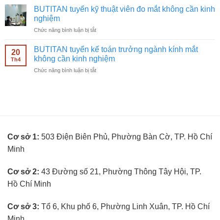
nghiệm
tuyển
ngành
BUTITAN tuyển kỹ thuật viên đo mắt không cần kinh
nhân
kính
nghiệm
viên
mắt
ở
Chức năng bình luận bị tắt
bán
không
BUTITAN
hàng
cần
tuyển
kính
BUTITAN tuyển kế toán trưởng ngành kính mắt
kinh
20
kỹ
mắt
không cần kinh nghiệm
nghiệm
Th4
thuật
không
ở
Chức năng bình luận bị tắt
viên
cần
BUTITAN
đo
kinh
tuyển
mắt
nghiệm
kế
không
toán
cần
trưởng
kinh
ngành
nghiệm
kính
Cơ sở 1:
503 Điện Biên Phủ, Phường Bàn Cờ, TP. Hồ Chí
mắt
không
Minh
cần
kinh
nghiệm
Cơ sở 2:
43 Đường số 21, Phường Thông Tây Hội, TP.
Hồ Chí Minh
Cơ sở 3:
Tổ 6, Khu phố 6, Phường Linh Xuân, TP. Hồ Chí
Minh