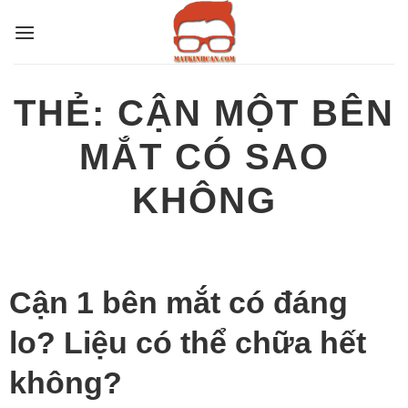
Bỏ
qua
nội
dung
THẺ:
CẬN MỘT BÊN
MẮT CÓ SAO
KHÔNG
Cận 1 bên mắt có đáng
lo? Liệu có thể chữa hết
không?