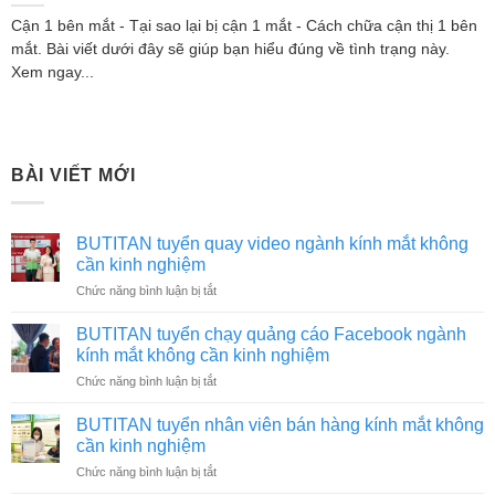
Cận 1 bên mắt - Tại sao lại bị cận 1 mắt - Cách chữa cận thị 1 bên
mắt. Bài viết dưới đây sẽ giúp bạn hiểu đúng về tình trạng này.
Xem ngay...
BÀI VIẾT MỚI
BUTITAN tuyển quay video ngành kính mắt không
cần kinh nghiệm
ở
Chức năng bình luận bị tắt
BUTITAN
tuyển
BUTITAN tuyển chạy quảng cáo Facebook ngành
quay
kính mắt không cần kinh nghiệm
video
ở
Chức năng bình luận bị tắt
ngành
BUTITAN
kính
tuyển
mắt
BUTITAN tuyển nhân viên bán hàng kính mắt không
chạy
không
cần kinh nghiệm
quảng
cần
ở
Chức năng bình luận bị tắt
cáo
kinh
BUTITAN
Facebook