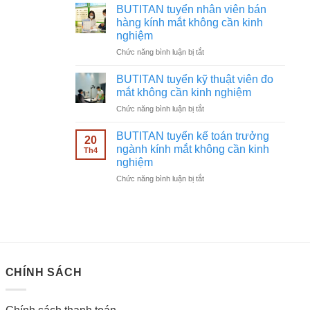
tuyển
không
BUTITAN tuyển nhân viên bán
chạy
cần
hàng kính mắt không cần kinh
quảng
kinh
nghiệm
cáo
nghiệm
ở
Chức năng bình luận bị tắt
Facebook
BUTITAN
ngành
tuyển
kính
BUTITAN tuyển kỹ thuật viên đo
nhân
mắt
mắt không cần kinh nghiệm
viên
không
ở
Chức năng bình luận bị tắt
bán
cần
BUTITAN
hàng
kinh
tuyển
kính
BUTITAN tuyển kế toán trưởng
nghiệm
20
kỹ
mắt
ngành kính mắt không cần kinh
Th4
thuật
không
nghiệm
viên
cần
ở
Chức năng bình luận bị tắt
đo
kinh
BUTITAN
mắt
nghiệm
tuyển
không
kế
cần
toán
kinh
trưởng
nghiệm
ngành
kính
CHÍNH SÁCH
mắt
không
cần
kinh