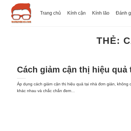
Bỏ
qua
Trang chủ
Kính cận
Kính lão
Đánh g
nội
dung
THẺ:
C
Cách giảm cận thị hiệu quả 
Áp dụng cách giảm cận thị hiệu quả tại nhà đơn giản, không
khác nhau và chắc chắn đem...