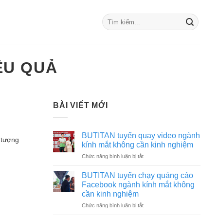
ỆU QUẢ
BÀI VIẾT MỚI
BUTITAN tuyển quay video ngành
 tượng
kính mắt không cần kinh nghiệm
ở
Chức năng bình luận bị tắt
BUTITAN
tuyển
BUTITAN tuyển chạy quảng cáo
quay
Facebook ngành kính mắt không
video
cần kinh nghiệm
ngành
ở
Chức năng bình luận bị tắt
kính
BUTITAN
mắt