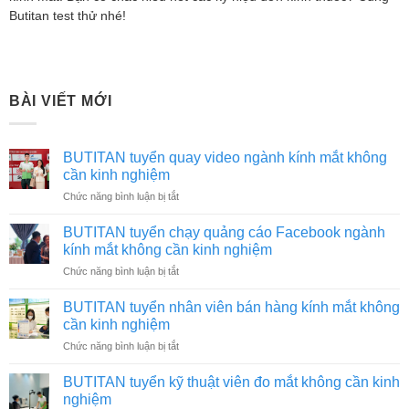
Butitan test thử nhé!
BÀI VIẾT MỚI
BUTITAN tuyển quay video ngành kính mắt không
cần kinh nghiệm
ở
Chức năng bình luận bị tắt
BUTITAN
tuyển
BUTITAN tuyển chạy quảng cáo Facebook ngành
quay
kính mắt không cần kinh nghiệm
video
ở
Chức năng bình luận bị tắt
ngành
BUTITAN
kính
tuyển
mắt
BUTITAN tuyển nhân viên bán hàng kính mắt không
chạy
không
cần kinh nghiệm
quảng
cần
ở
Chức năng bình luận bị tắt
cáo
kinh
BUTITAN
Facebook
nghiệm
tuyển
ngành
BUTITAN tuyển kỹ thuật viên đo mắt không cần kinh
nhân
kính
nghiệm
viên