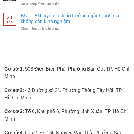
mắt
ở
Chức năng bình luận bị tắt
bán
không
BUTITAN
hàng
cần
tuyển
kính
BUTITAN tuyển kế toán trưởng ngành kính mắt
kinh
20
kỹ
mắt
không cần kinh nghiệm
nghiệm
Th4
thuật
không
ở
Chức năng bình luận bị tắt
viên
cần
BUTITAN
đo
kinh
tuyển
mắt
nghiệm
kế
không
toán
cần
trưởng
kinh
ngành
nghiệm
kính
Cơ sở 1:
503 Điện Biên Phủ, Phường Bàn Cờ, TP. Hồ Chí
mắt
không
Minh
cần
kinh
nghiệm
Cơ sở 2:
43 Đường số 21, Phường Thông Tây Hội, TP.
Hồ Chí Minh
Cơ sở 3:
Tổ 6, Khu phố 6, Phường Linh Xuân, TP. Hồ Chí
Minh
Cơ sở 4:
Lầu 2, Số 166 Nguyễn Văn Thủ, Phường Sài