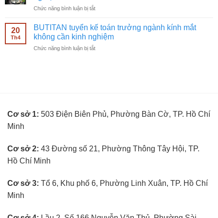
viên
mắt
ở
Chức năng bình luận bị tắt
bán
không
BUTITAN
hàng
cần
tuyển
kính
BUTITAN tuyển kế toán trưởng ngành kính mắt
kinh
20
kỹ
mắt
không cần kinh nghiệm
nghiệm
Th4
thuật
không
ở
Chức năng bình luận bị tắt
viên
cần
BUTITAN
đo
kinh
tuyển
mắt
nghiệm
kế
không
toán
cần
trưởng
kinh
ngành
nghiệm
kính
Cơ sở 1:
503 Điện Biên Phủ, Phường Bàn Cờ, TP. Hồ Chí
mắt
không
Minh
cần
kinh
nghiệm
Cơ sở 2:
43 Đường số 21, Phường Thông Tây Hội, TP.
Hồ Chí Minh
Cơ sở 3:
Tổ 6, Khu phố 6, Phường Linh Xuân, TP. Hồ Chí
Minh
Cơ sở 4:
Lầu 2, Số 166 Nguyễn Văn Thủ, Phường Sài