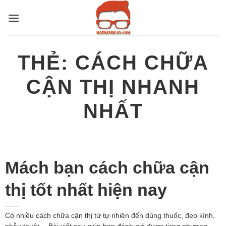
Bỏ
qua
nội
dung
THẺ:
CÁCH CHỮA
CẬN THỊ NHANH
NHẤT
Mách bạn cách chữa cận
thị tốt nhất hiện nay
Có nhiều cách chữa cận thị từ tự nhiên đến dùng thuốc, đeo kính,