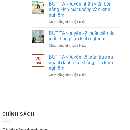
tuyển
không
BUTITAN tuyển nhân viên bán
chạy
cần
hàng kính mắt không cần kinh
quảng
kinh
nghiệm
cáo
nghiệm
ở
Chức năng bình luận bị tắt
Facebook
BUTITAN
ngành
tuyển
kính
BUTITAN tuyển kỹ thuật viên đo
nhân
mắt
mắt không cần kinh nghiệm
viên
không
ở
Chức năng bình luận bị tắt
bán
cần
BUTITAN
hàng
kinh
tuyển
kính
BUTITAN tuyển kế toán trưởng
nghiệm
20
kỹ
mắt
ngành kính mắt không cần kinh
Th4
thuật
không
nghiệm
viên
cần
ở
Chức năng bình luận bị tắt
đo
kinh
BUTITAN
mắt
nghiệm
tuyển
không
kế
cần
toán
kinh
trưởng
nghiệm
ngành
kính
CHÍNH SÁCH
mắt
không
cần
kinh