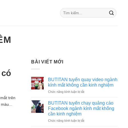
ÊM
BÀI VIẾT MỚI
 có
BUTITAN tuyển quay video ngành
kính mắt không cần kinh nghiệm
ở
Chức năng bình luận bị tắt
BUTITAN
 mắt trên
tuyển
BUTITAN tuyển chạy quảng cáo
 màu...
quay
Facebook ngành kính mắt không
video
cần kinh nghiệm
ngành
ở
Chức năng bình luận bị tắt
kính
BUTITAN
mắt