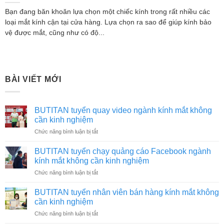
Bạn đang băn khoăn lựa chọn một chiếc kính trong rất nhiều các
loại mắt kính cận tại cửa hàng. Lựa chọn ra sao để giúp kính bảo
vệ được mắt, cũng như có độ...
BÀI VIẾT MỚI
BUTITAN tuyển quay video ngành kính mắt không
cần kinh nghiệm
ở
Chức năng bình luận bị tắt
BUTITAN
tuyển
BUTITAN tuyển chạy quảng cáo Facebook ngành
quay
kính mắt không cần kinh nghiệm
video
ở
Chức năng bình luận bị tắt
ngành
BUTITAN
kính
tuyển
mắt
BUTITAN tuyển nhân viên bán hàng kính mắt không
chạy
không
cần kinh nghiệm
quảng
cần
ở
Chức năng bình luận bị tắt
cáo
kinh
BUTITAN
Facebook