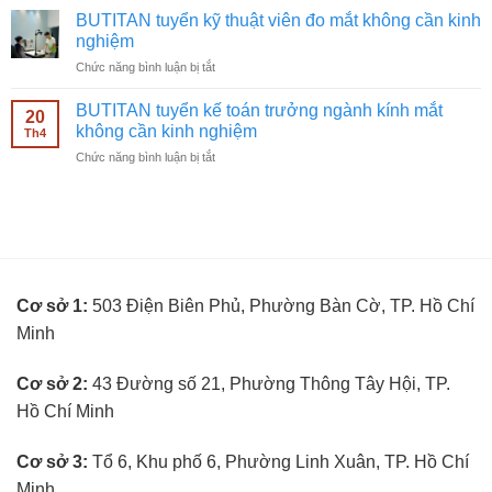
nghiệm
tuyển
ngành
BUTITAN tuyển kỹ thuật viên đo mắt không cần kinh
nhân
kính
nghiệm
viên
mắt
ở
Chức năng bình luận bị tắt
bán
không
BUTITAN
hàng
cần
tuyển
kính
BUTITAN tuyển kế toán trưởng ngành kính mắt
kinh
20
kỹ
mắt
không cần kinh nghiệm
nghiệm
Th4
thuật
không
ở
Chức năng bình luận bị tắt
viên
cần
BUTITAN
đo
kinh
tuyển
mắt
nghiệm
kế
không
toán
cần
trưởng
kinh
ngành
nghiệm
kính
Cơ sở 1:
503 Điện Biên Phủ, Phường Bàn Cờ, TP. Hồ Chí
mắt
không
Minh
cần
kinh
nghiệm
Cơ sở 2:
43 Đường số 21, Phường Thông Tây Hội, TP.
Hồ Chí Minh
Cơ sở 3:
Tổ 6, Khu phố 6, Phường Linh Xuân, TP. Hồ Chí
Minh