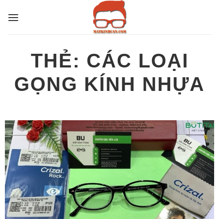
Bỏ
qua
nội
dung
THẺ:
CÁC LOẠI
GỌNG KÍNH NHỰA