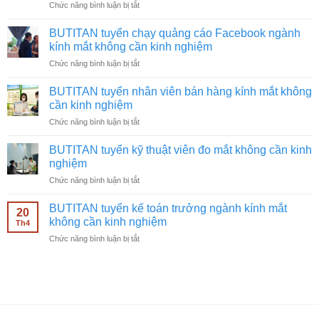
ở
Chức năng bình luận bị tắt
BUTITAN
tuyển
BUTITAN tuyển chạy quảng cáo Facebook ngành
quay
kính mắt không cần kinh nghiệm
video
ở
Chức năng bình luận bị tắt
ngành
BUTITAN
kính
tuyển
mắt
BUTITAN tuyển nhân viên bán hàng kính mắt không
chạy
không
cần kinh nghiệm
quảng
cần
ở
Chức năng bình luận bị tắt
cáo
kinh
BUTITAN
Facebook
nghiệm
tuyển
ngành
BUTITAN tuyển kỹ thuật viên đo mắt không cần kinh
nhân
kính
nghiệm
viên
mắt
ở
Chức năng bình luận bị tắt
bán
không
BUTITAN
hàng
cần
tuyển
kính
BUTITAN tuyển kế toán trưởng ngành kính mắt
kinh
20
kỹ
mắt
không cần kinh nghiệm
nghiệm
Th4
thuật
không
ở
Chức năng bình luận bị tắt
viên
cần
BUTITAN
đo
kinh
tuyển
mắt
nghiệm
kế
không
toán
cần
trưởng
kinh
ngành
nghiệm