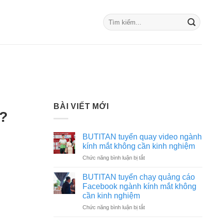
BÀI VIẾT MỚI
g?
BUTITAN tuyển quay video ngành
kính mắt không cần kinh nghiệm
ở
Chức năng bình luận bị tắt
BUTITAN
tuyển
BUTITAN tuyển chạy quảng cáo
quay
Facebook ngành kính mắt không
video
cần kinh nghiệm
ngành
ở
Chức năng bình luận bị tắt
kính
BUTITAN
mắt