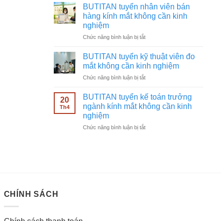
tuyển
không
BUTITAN tuyển nhân viên bán
chạy
cần
hàng kính mắt không cần kinh
quảng
kinh
nghiệm
cáo
nghiệm
ở
Chức năng bình luận bị tắt
Facebook
BUTITAN
ngành
tuyển
kính
BUTITAN tuyển kỹ thuật viên đo
nhân
mắt
mắt không cần kinh nghiệm
viên
không
ở
Chức năng bình luận bị tắt
bán
cần
BUTITAN
hàng
kinh
tuyển
kính
BUTITAN tuyển kế toán trưởng
nghiệm
20
kỹ
mắt
ngành kính mắt không cần kinh
Th4
thuật
không
nghiệm
viên
cần
ở
Chức năng bình luận bị tắt
đo
kinh
BUTITAN
mắt
nghiệm
tuyển
không
kế
cần
toán
kinh
trưởng
nghiệm
ngành
kính
CHÍNH SÁCH
mắt
không
cần
kinh