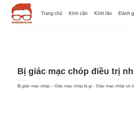
Bỏ
qua
Trang chủ
Kính cận
Kính lão
Đánh g
nội
dung
Bị giác mạc chóp điều trị 
Bị giác mạc chóp – Giác mạc chóp là gì - Giác mạc chóp có c