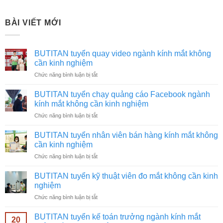
BÀI VIẾT MỚI
BUTITAN tuyển quay video ngành kính mắt không
cần kinh nghiệm
ở
Chức năng bình luận bị tắt
BUTITAN
tuyển
BUTITAN tuyển chạy quảng cáo Facebook ngành
quay
kính mắt không cần kinh nghiệm
video
ở
Chức năng bình luận bị tắt
ngành
BUTITAN
kính
tuyển
mắt
BUTITAN tuyển nhân viên bán hàng kính mắt không
chạy
không
cần kinh nghiệm
quảng
cần
ở
Chức năng bình luận bị tắt
cáo
kinh
BUTITAN
Facebook
nghiệm
tuyển
ngành
BUTITAN tuyển kỹ thuật viên đo mắt không cần kinh
nhân
kính
nghiệm
viên
mắt
ở
Chức năng bình luận bị tắt
bán
không
BUTITAN
hàng
cần
tuyển
kính
BUTITAN tuyển kế toán trưởng ngành kính mắt
kinh
20
kỹ