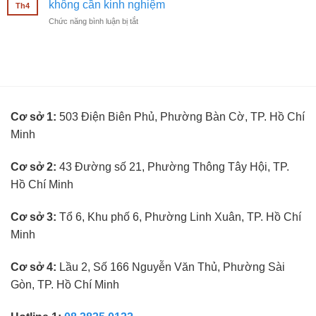
mắt
không cần kinh nghiệm
nghiệm
Th4
thuật
không
ở
Chức năng bình luận bị tắt
viên
cần
BUTITAN
đo
kinh
tuyển
mắt
nghiệm
kế
không
toán
cần
trưởng
kinh
ngành
nghiệm
kính
Cơ sở 1:
503 Điện Biên Phủ, Phường Bàn Cờ, TP. Hồ Chí
mắt
không
Minh
cần
kinh
nghiệm
Cơ sở 2:
43 Đường số 21, Phường Thông Tây Hội, TP.
Hồ Chí Minh
Cơ sở 3:
Tổ 6, Khu phố 6, Phường Linh Xuân, TP. Hồ Chí
Minh
Cơ sở 4:
Lầu 2, Số 166 Nguyễn Văn Thủ, Phường Sài
Gòn, TP. Hồ Chí Minh