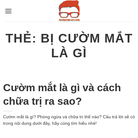
Bỏ
qua
nội
dung
THẺ:
BỊ CƯỜM MẮT
LÀ GÌ
Cườm mắt là gì và cách
chữa trị ra sao?
Cườm mắt là gì? Phòng ngừa và chữa trị thế nào? Câu trả lời sẽ có
trong nội dung dưới đây, hãy cùng tìm hiểu nhé!