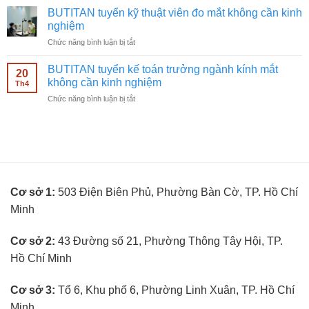
nghiệm
tuyển
ngành
BUTITAN tuyển kỹ thuật viên đo mắt không cần kinh
nhân
kính
nghiệm
viên
mắt
ở
Chức năng bình luận bị tắt
bán
không
BUTITAN
hàng
cần
tuyển
kính
BUTITAN tuyển kế toán trưởng ngành kính mắt
kinh
20
kỹ
mắt
không cần kinh nghiệm
nghiệm
Th4
thuật
không
ở
Chức năng bình luận bị tắt
viên
cần
BUTITAN
đo
kinh
tuyển
mắt
nghiệm
kế
không
toán
cần
trưởng
kinh
ngành
nghiệm
kính
Cơ sở 1:
503 Điện Biên Phủ, Phường Bàn Cờ, TP. Hồ Chí
mắt
không
Minh
cần
kinh
nghiệm
Cơ sở 2:
43 Đường số 21, Phường Thông Tây Hội, TP.
Hồ Chí Minh
Cơ sở 3:
Tổ 6, Khu phố 6, Phường Linh Xuân, TP. Hồ Chí
Minh