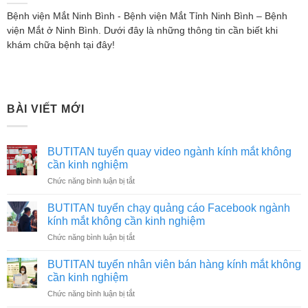
Bệnh viện Mắt Ninh Bình - Bệnh viện Mắt Tỉnh Ninh Bình – Bệnh
viện Mắt ở Ninh Bình. Dưới đây là những thông tin cần biết khi
khám chữa bệnh tại đây!
BÀI VIẾT MỚI
BUTITAN tuyển quay video ngành kính mắt không
cần kinh nghiệm
ở
Chức năng bình luận bị tắt
BUTITAN
tuyển
BUTITAN tuyển chạy quảng cáo Facebook ngành
quay
kính mắt không cần kinh nghiệm
video
ở
Chức năng bình luận bị tắt
ngành
BUTITAN
kính
tuyển
mắt
BUTITAN tuyển nhân viên bán hàng kính mắt không
chạy
không
cần kinh nghiệm
quảng
cần
ở
Chức năng bình luận bị tắt
cáo
kinh
BUTITAN
Facebook