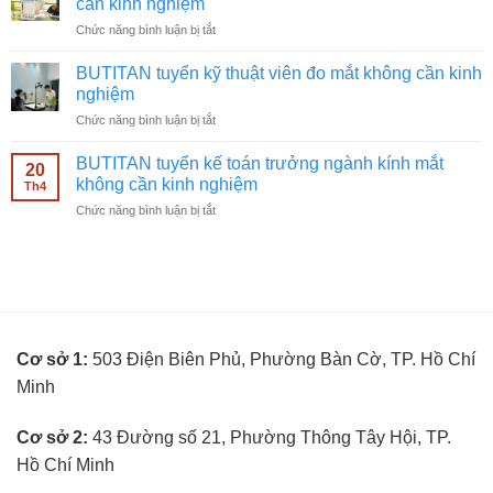
cần kinh nghiệm
quảng
cần
ở
Chức năng bình luận bị tắt
cáo
kinh
BUTITAN
Facebook
nghiệm
tuyển
ngành
BUTITAN tuyển kỹ thuật viên đo mắt không cần kinh
nhân
kính
nghiệm
viên
mắt
ở
Chức năng bình luận bị tắt
bán
không
BUTITAN
hàng
cần
tuyển
kính
BUTITAN tuyển kế toán trưởng ngành kính mắt
kinh
20
kỹ
mắt
không cần kinh nghiệm
nghiệm
Th4
thuật
không
ở
Chức năng bình luận bị tắt
viên
cần
BUTITAN
đo
kinh
tuyển
mắt
nghiệm
kế
không
toán
cần
trưởng
kinh
ngành
nghiệm
kính
Cơ sở 1:
503 Điện Biên Phủ, Phường Bàn Cờ, TP. Hồ Chí
mắt
không
Minh
cần
kinh
nghiệm
Cơ sở 2:
43 Đường số 21, Phường Thông Tây Hội, TP.
Hồ Chí Minh