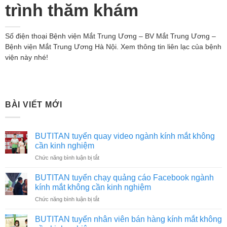
trình thăm khám
Số điện thoại Bệnh viện Mắt Trung Ương – BV Mắt Trung Ương –
Bệnh viện Mắt Trung Ương Hà Nội. Xem thông tin liên lạc của bệnh
viện này nhé!
BÀI VIẾT MỚI
BUTITAN tuyển quay video ngành kính mắt không
cần kinh nghiệm
ở
Chức năng bình luận bị tắt
BUTITAN
tuyển
BUTITAN tuyển chạy quảng cáo Facebook ngành
quay
kính mắt không cần kinh nghiệm
video
ở
Chức năng bình luận bị tắt
ngành
BUTITAN
kính
tuyển
mắt
BUTITAN tuyển nhân viên bán hàng kính mắt không
chạy
không