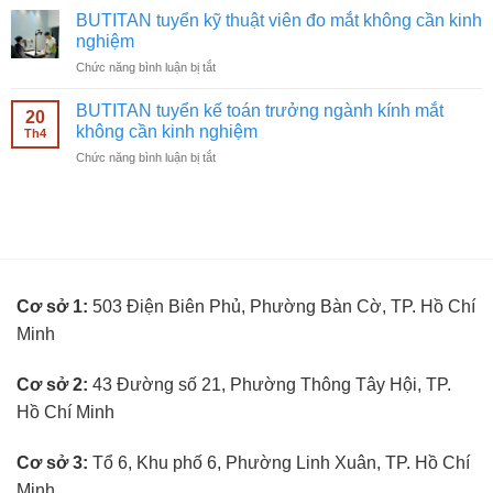
nghiệm
tuyển
ngành
BUTITAN tuyển kỹ thuật viên đo mắt không cần kinh
nhân
kính
nghiệm
viên
mắt
ở
Chức năng bình luận bị tắt
bán
không
BUTITAN
hàng
cần
tuyển
kính
BUTITAN tuyển kế toán trưởng ngành kính mắt
kinh
20
kỹ
mắt
không cần kinh nghiệm
nghiệm
Th4
thuật
không
ở
Chức năng bình luận bị tắt
viên
cần
BUTITAN
đo
kinh
tuyển
mắt
nghiệm
kế
không
toán
cần
trưởng
kinh
ngành
nghiệm
kính
Cơ sở 1:
503 Điện Biên Phủ, Phường Bàn Cờ, TP. Hồ Chí
mắt
không
Minh
cần
kinh
nghiệm
Cơ sở 2:
43 Đường số 21, Phường Thông Tây Hội, TP.
Hồ Chí Minh
Cơ sở 3:
Tổ 6, Khu phố 6, Phường Linh Xuân, TP. Hồ Chí
Minh