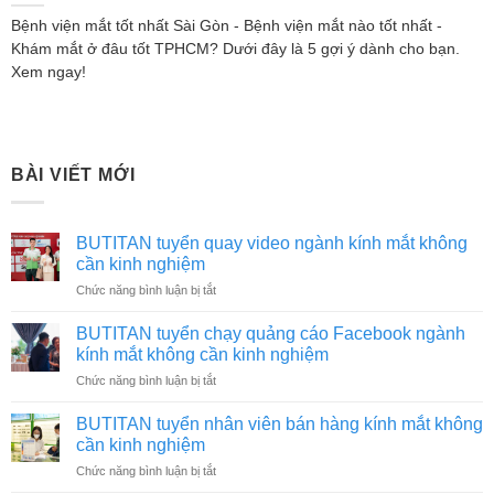
Bệnh viện mắt tốt nhất Sài Gòn - Bệnh viện mắt nào tốt nhất -
Khám mắt ở đâu tốt TPHCM? Dưới đây là 5 gợi ý dành cho bạn.
Xem ngay!
BÀI VIẾT MỚI
BUTITAN tuyển quay video ngành kính mắt không
cần kinh nghiệm
ở
Chức năng bình luận bị tắt
BUTITAN
tuyển
BUTITAN tuyển chạy quảng cáo Facebook ngành
quay
kính mắt không cần kinh nghiệm
video
ở
Chức năng bình luận bị tắt
ngành
BUTITAN
kính
tuyển
mắt
BUTITAN tuyển nhân viên bán hàng kính mắt không
chạy
không
cần kinh nghiệm
quảng
cần
ở
Chức năng bình luận bị tắt
cáo
kinh
BUTITAN
Facebook