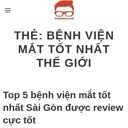
Bỏ
qua
nội
dung
THẺ:
BỆNH VIỆN
MẮT TỐT NHẤT
THẾ GIỚI
Top 5 bệnh viện mắt tốt
nhất Sài Gòn được review
cực tốt