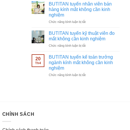
tuyển
không
BUTITAN tuyển nhân viên bán
chạy
cần
hàng kính mắt không cần kinh
quảng
kinh
nghiệm
cáo
nghiệm
ở
Chức năng bình luận bị tắt
Facebook
BUTITAN
ngành
tuyển
kính
BUTITAN tuyển kỹ thuật viên đo
nhân
mắt
mắt không cần kinh nghiệm
viên
không
ở
Chức năng bình luận bị tắt
bán
cần
BUTITAN
hàng
kinh
tuyển
kính
BUTITAN tuyển kế toán trưởng
nghiệm
20
kỹ
mắt
ngành kính mắt không cần kinh
Th4
thuật
không
nghiệm
viên
cần
ở
Chức năng bình luận bị tắt
đo
kinh
BUTITAN
mắt
nghiệm
tuyển
không
kế
cần
toán
kinh
trưởng
nghiệm
ngành
kính
CHÍNH SÁCH
mắt
không
cần
kinh