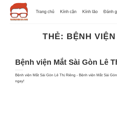
Bỏ
qua
Trang chủ
Kính cận
Kính lão
Đánh g
nội
dung
THẺ:
BỆNH VIỆN
Bệnh viện Mắt Sài Gòn Lê Th
Bệnh viện Mắt Sài Gòn Lê Thị Riêng - Bệnh viện Mắt Sài Gòn
ngay!