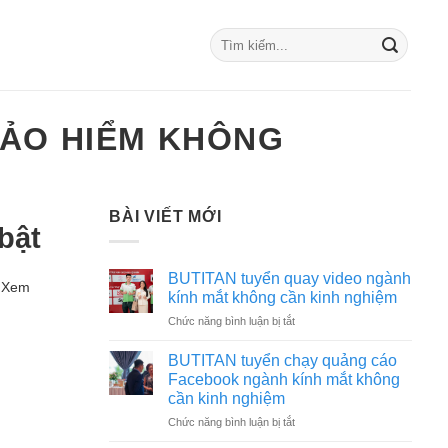
BẢO HIỂM KHÔNG
BÀI VIẾT MỚI
bật
BUTITAN tuyển quay video ngành
. Xem
kính mắt không cần kinh nghiệm
ở
Chức năng bình luận bị tắt
BUTITAN
tuyển
BUTITAN tuyển chạy quảng cáo
quay
Facebook ngành kính mắt không
video
cần kinh nghiệm
ngành
ở
Chức năng bình luận bị tắt
kính
BUTITAN
mắt