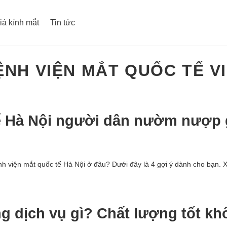
iá kính mắt
Tin tức
ỆNH VIỆN MẮT QUỐC TẾ V
tế Hà Nội người dân nườm nượp
nh viện mắt quốc tế Hà Nội ở đâu? Dưới đây là 4 gợi ý dành cho bạn. 
 dịch vụ gì? Chất lượng tốt k