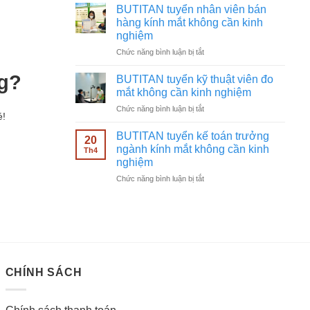
tuyển
không
BUTITAN tuyển nhân viên bán
chạy
cần
hàng kính mắt không cần kinh
quảng
kinh
nghiệm
cáo
nghiệm
ở
Chức năng bình luận bị tắt
Facebook
BUTITAN
ngành
tuyển
kính
ng?
BUTITAN tuyển kỹ thuật viên đo
nhân
mắt
mắt không cần kinh nghiệm
viên
không
ở
Chức năng bình luận bị tắt
bán
cần
é!
BUTITAN
hàng
kinh
tuyển
kính
BUTITAN tuyển kế toán trưởng
nghiệm
20
kỹ
mắt
ngành kính mắt không cần kinh
Th4
thuật
không
nghiệm
viên
cần
ở
Chức năng bình luận bị tắt
đo
kinh
BUTITAN
mắt
nghiệm
tuyển
không
kế
cần
toán
kinh
trưởng
nghiệm
ngành
kính
CHÍNH SÁCH
mắt
không
cần
kinh