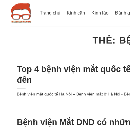
Bỏ
qua
Trang chủ
Kính cận
Kính lão
Đánh g
nội
dung
THẺ:
B
Top 4 bệnh viện mắt quốc 
đến
Bệnh viện mắt quốc tế Hà Nội – Bệnh viện mắt ở Hà Nội - Bệ
Bệnh viện Mắt DND có những