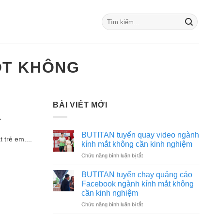
ỐT KHÔNG
BÀI VIẾT MỚI
1
BUTITAN tuyển quay video ngành
 trẻ em....
kính mắt không cần kinh nghiệm
ở
Chức năng bình luận bị tắt
BUTITAN
tuyển
BUTITAN tuyển chạy quảng cáo
quay
Facebook ngành kính mắt không
video
cần kinh nghiệm
ngành
ở
Chức năng bình luận bị tắt
kính
BUTITAN
mắt