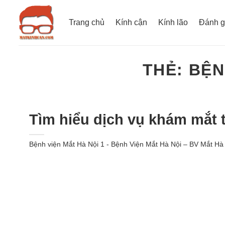
Bỏ
qua
Trang chủ
Kính cận
Kính lão
Đánh g
nội
dung
THẺ:
BỆN
Tìm hiểu dịch vụ khám mắt t
Bệnh viện Mắt Hà Nội 1 - Bệnh Viện Mắt Hà Nội – BV Mắt Hà Nộ