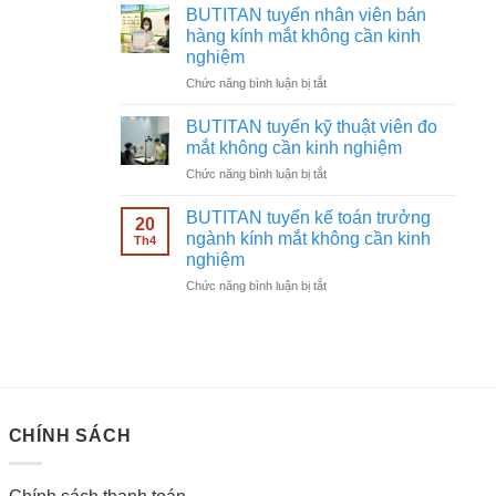
tuyển
không
BUTITAN tuyển nhân viên bán
chạy
cần
hàng kính mắt không cần kinh
quảng
kinh
nghiệm
cáo
nghiệm
ở
Chức năng bình luận bị tắt
Facebook
BUTITAN
ngành
tuyển
kính
BUTITAN tuyển kỹ thuật viên đo
nhân
mắt
mắt không cần kinh nghiệm
viên
không
ở
Chức năng bình luận bị tắt
bán
cần
BUTITAN
hàng
kinh
tuyển
kính
BUTITAN tuyển kế toán trưởng
nghiệm
20
kỹ
mắt
ngành kính mắt không cần kinh
Th4
thuật
không
nghiệm
viên
cần
ở
Chức năng bình luận bị tắt
đo
kinh
BUTITAN
mắt
nghiệm
tuyển
không
kế
cần
toán
kinh
trưởng
nghiệm
ngành
kính
CHÍNH SÁCH
mắt
không
cần
kinh