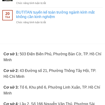
mắt
ở
Chức năng bình luận bị tắt
bán
không
BUTITAN
hàng
cần
tuyển
kính
BUTITAN tuyển kế toán trưởng ngành kính mắt
kinh
20
kỹ
mắt
không cần kinh nghiệm
nghiệm
Th4
thuật
không
ở
Chức năng bình luận bị tắt
viên
cần
BUTITAN
đo
kinh
tuyển
mắt
nghiệm
kế
không
toán
cần
trưởng
kinh
ngành
nghiệm
kính
Cơ sở 1:
503 Điện Biên Phủ, Phường Bàn Cờ, TP. Hồ Chí
mắt
không
Minh
cần
kinh
nghiệm
Cơ sở 2:
43 Đường số 21, Phường Thông Tây Hội, TP.
Hồ Chí Minh
Cơ sở 3:
Tổ 6, Khu phố 6, Phường Linh Xuân, TP. Hồ Chí
Minh
Cơ sở 4:
Lầu 2, Số 166 Nguyễn Văn Thủ, Phường Sài