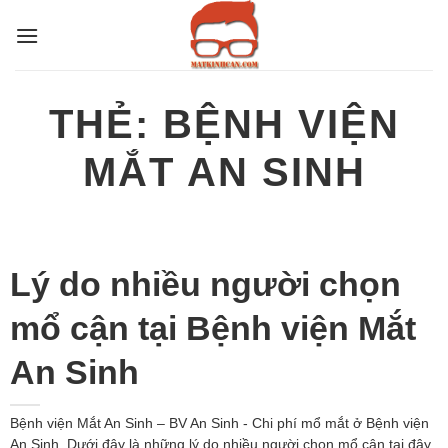
Bỏ
qua
nội
dung
THẺ:
BỆNH VIỆN
MẮT AN SINH
Lý do nhiều người chọn
mổ cận tại Bệnh viện Mắt
An Sinh
Bệnh viện Mắt An Sinh – BV An Sinh - Chi phí mổ mắt ở Bệnh viện
An Sinh. Dưới đây là những lý do nhiều người chọn mổ cận tại đây.