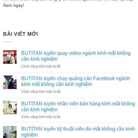
Xem ngay!
BÀI VIẾT MỚI
BUTITAN tuyển quay video ngành kính mắt không
cần kinh nghiệm
ở
Chức năng bình luận bị tắt
BUTITAN
tuyển
BUTITAN tuyển chạy quảng cáo Facebook ngành
quay
kính mắt không cần kinh nghiệm
video
ở
Chức năng bình luận bị tắt
ngành
BUTITAN
kính
tuyển
mắt
BUTITAN tuyển nhân viên bán hàng kính mắt không
chạy
không
cần kinh nghiệm
quảng
cần
ở
Chức năng bình luận bị tắt
cáo
kinh
BUTITAN
Facebook
nghiệm
tuyển
ngành
BUTITAN tuyển kỹ thuật viên đo mắt không cần kinh
nhân
kính
nghiệm
viên