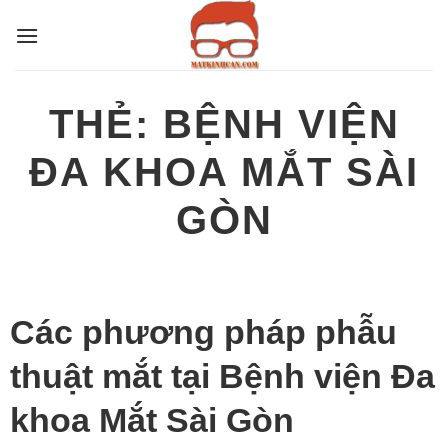
Bỏ
qua
nội
dung
THẺ:
BỆNH VIỆN
ĐA KHOA MẮT SÀI
GÒN
Các phương pháp phẫu
thuật mắt tại Bệnh viện Đa
khoa Mắt Sài Gòn