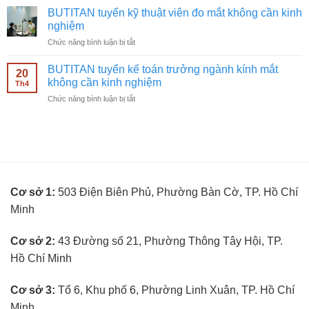
nghiệm
tuyển
ngành
BUTITAN tuyển kỹ thuật viên đo mắt không cần kinh
nhân
kính
nghiệm
viên
mắt
ở
Chức năng bình luận bị tắt
bán
không
BUTITAN
hàng
cần
tuyển
kính
BUTITAN tuyển kế toán trưởng ngành kính mắt
kinh
20
kỹ
mắt
không cần kinh nghiệm
nghiệm
Th4
thuật
không
ở
Chức năng bình luận bị tắt
viên
cần
BUTITAN
đo
kinh
tuyển
mắt
nghiệm
kế
không
toán
cần
trưởng
kinh
ngành
nghiệm
kính
Cơ sở 1:
503 Điện Biên Phủ, Phường Bàn Cờ, TP. Hồ Chí
mắt
không
Minh
cần
kinh
nghiệm
Cơ sở 2:
43 Đường số 21, Phường Thông Tây Hội, TP.
Hồ Chí Minh
Cơ sở 3:
Tổ 6, Khu phố 6, Phường Linh Xuân, TP. Hồ Chí
Minh