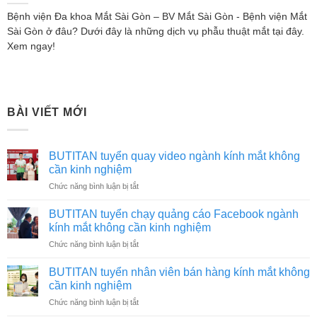
Bệnh viện Đa khoa Mắt Sài Gòn – BV Mắt Sài Gòn - Bệnh viện Mắt
Sài Gòn ở đâu? Dưới đây là những dịch vụ phẫu thuật mắt tại đây.
Xem ngay!
BÀI VIẾT MỚI
BUTITAN tuyển quay video ngành kính mắt không
cần kinh nghiệm
ở
Chức năng bình luận bị tắt
BUTITAN
tuyển
BUTITAN tuyển chạy quảng cáo Facebook ngành
quay
kính mắt không cần kinh nghiệm
video
ở
Chức năng bình luận bị tắt
ngành
BUTITAN
kính
tuyển
mắt
BUTITAN tuyển nhân viên bán hàng kính mắt không
chạy
không
cần kinh nghiệm
quảng
cần
ở
Chức năng bình luận bị tắt
cáo
kinh
BUTITAN
Facebook