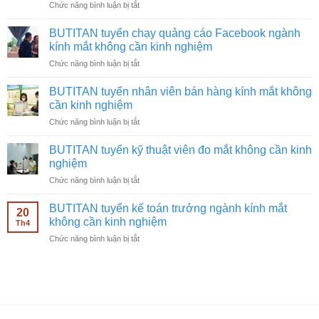
ở
Chức năng bình luận bị tắt
BUTITAN
tuyển
BUTITAN tuyển chạy quảng cáo Facebook ngành
quay
kính mắt không cần kinh nghiệm
video
ở
Chức năng bình luận bị tắt
ngành
BUTITAN
kính
tuyển
mắt
BUTITAN tuyển nhân viên bán hàng kính mắt không
chạy
không
cần kinh nghiệm
quảng
cần
ở
Chức năng bình luận bị tắt
cáo
kinh
BUTITAN
Facebook
nghiệm
tuyển
ngành
BUTITAN tuyển kỹ thuật viên đo mắt không cần kinh
nhân
kính
nghiệm
viên
mắt
ở
Chức năng bình luận bị tắt
bán
không
BUTITAN
hàng
cần
tuyển
kính
BUTITAN tuyển kế toán trưởng ngành kính mắt
kinh
20
kỹ
mắt
không cần kinh nghiệm
nghiệm
Th4
thuật
không
ở
Chức năng bình luận bị tắt
viên
cần
BUTITAN
đo
kinh
tuyển
mắt
nghiệm
kế
không
toán
cần
trưởng
kinh
ngành
nghiệm