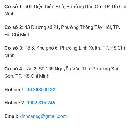
kính
Cơ sở 1:
503 Điện Biên Phủ, Phường Bàn Cờ, TP. Hồ Chí
mắt
không
Minh
cần
kinh
nghiệm
Cơ sở 2:
43 Đường số 21, Phường Thông Tây Hội, TP.
Hồ Chí Minh
Cơ sở 3:
Tổ 6, Khu phố 6, Phường Linh Xuân, TP. Hồ Chí
Minh
Cơ sở 4:
Lầu 2, Số 166 Nguyễn Văn Thủ, Phường Sài
Gòn, TP. Hồ Chí Minh
Hotline 1:
08 3835 0132
Hotline 2:
0902 815 245
Email:
kinhcansg@gmail.com