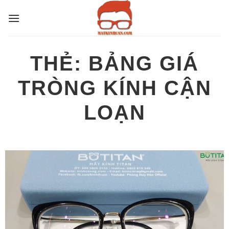
Bỏ
qua
nội
dung
THẺ:
BẢNG GIÁ
TRÒNG KÍNH CẬN
LOẠN