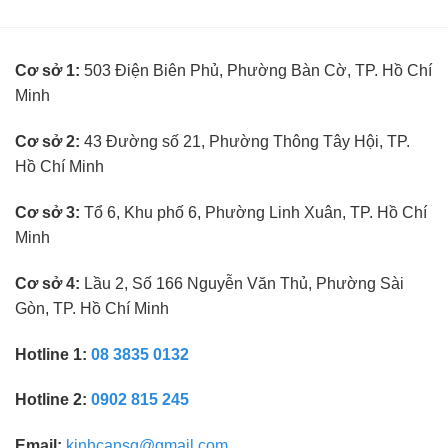
toán
cần
trưởng
kinh
ngành
nghiệm
kính
Cơ sở 1:
503 Điện Biên Phủ, Phường Bàn Cờ, TP. Hồ Chí
mắt
không
Minh
cần
kinh
nghiệm
Cơ sở 2:
43 Đường số 21, Phường Thông Tây Hội, TP.
Hồ Chí Minh
Cơ sở 3:
Tổ 6, Khu phố 6, Phường Linh Xuân, TP. Hồ Chí
Minh
Cơ sở 4:
Lầu 2, Số 166 Nguyễn Văn Thủ, Phường Sài
Gòn, TP. Hồ Chí Minh
Hotline 1:
08 3835 0132
Hotline 2:
0902 815 245
Email:
kinhcansg@gmail.com