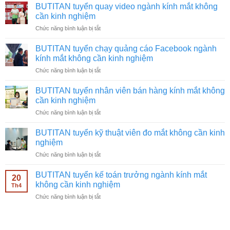
BUTITAN tuyển quay video ngành kính mắt không
cần kinh nghiệm
ở
Chức năng bình luận bị tắt
BUTITAN
tuyển
BUTITAN tuyển chạy quảng cáo Facebook ngành
quay
kính mắt không cần kinh nghiệm
video
ở
Chức năng bình luận bị tắt
ngành
BUTITAN
kính
tuyển
mắt
BUTITAN tuyển nhân viên bán hàng kính mắt không
chạy
không
cần kinh nghiệm
quảng
cần
ở
Chức năng bình luận bị tắt
cáo
kinh
BUTITAN
Facebook
nghiệm
tuyển
ngành
BUTITAN tuyển kỹ thuật viên đo mắt không cần kinh
nhân
kính
nghiệm
viên
mắt
ở
Chức năng bình luận bị tắt
bán
không
BUTITAN
hàng
cần
tuyển
kính
BUTITAN tuyển kế toán trưởng ngành kính mắt
kinh
20
kỹ
mắt
không cần kinh nghiệm
nghiệm
Th4
thuật
không
ở
Chức năng bình luận bị tắt
viên
cần
BUTITAN
đo
kinh
tuyển
mắt
nghiệm
kế
không