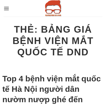
Bỏ
qua
nội
dung
THẺ:
BẢNG GIÁ
BỆNH VIỆN MẮT
QUỐC TẾ DND
Top 4 bệnh viện mắt quốc
tế Hà Nội người dân
nườm nượp ghé đến