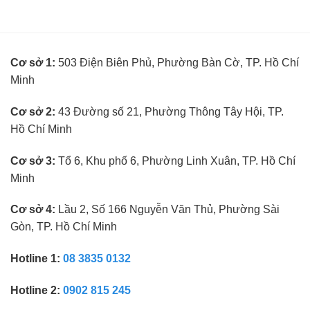
kế
không
toán
cần
trưởng
kinh
ngành
nghiệm
kính
Cơ sở 1:
503 Điện Biên Phủ, Phường Bàn Cờ, TP. Hồ Chí
mắt
không
Minh
cần
kinh
nghiệm
Cơ sở 2:
43 Đường số 21, Phường Thông Tây Hội, TP.
Hồ Chí Minh
Cơ sở 3:
Tổ 6, Khu phố 6, Phường Linh Xuân, TP. Hồ Chí
Minh
Cơ sở 4:
Lầu 2, Số 166 Nguyễn Văn Thủ, Phường Sài
Gòn, TP. Hồ Chí Minh
Hotline 1:
08 3835 0132
Hotline 2:
0902 815 245