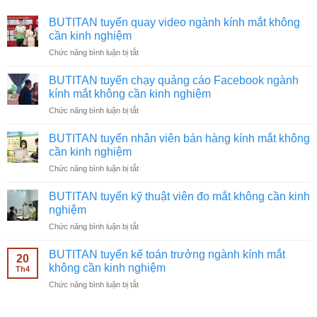
BUTITAN tuyển quay video ngành kính mắt không
cần kinh nghiệm
ở
Chức năng bình luận bị tắt
BUTITAN
tuyển
BUTITAN tuyển chạy quảng cáo Facebook ngành
quay
kính mắt không cần kinh nghiệm
video
ở
Chức năng bình luận bị tắt
ngành
BUTITAN
kính
tuyển
mắt
BUTITAN tuyển nhân viên bán hàng kính mắt không
chạy
không
cần kinh nghiệm
quảng
cần
ở
Chức năng bình luận bị tắt
cáo
kinh
BUTITAN
Facebook
nghiệm
tuyển
ngành
BUTITAN tuyển kỹ thuật viên đo mắt không cần kinh
nhân
kính
nghiệm
viên
mắt
ở
Chức năng bình luận bị tắt
bán
không
BUTITAN
hàng
cần
tuyển
kính
BUTITAN tuyển kế toán trưởng ngành kính mắt
kinh
20
kỹ
mắt
không cần kinh nghiệm
nghiệm
Th4
thuật
không
ở
Chức năng bình luận bị tắt
viên
cần
BUTITAN
đo
kinh
tuyển
mắt
nghiệm