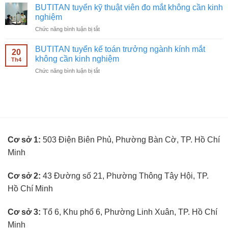
tuyển
ngành
BUTITAN tuyển kỹ thuật viên đo mắt không cần kinh
nhân
kính
nghiệm
viên
mắt
ở
Chức năng bình luận bị tắt
bán
không
BUTITAN
hàng
cần
tuyển
kính
BUTITAN tuyển kế toán trưởng ngành kính mắt
kinh
20
kỹ
mắt
không cần kinh nghiệm
nghiệm
Th4
thuật
không
ở
Chức năng bình luận bị tắt
viên
cần
BUTITAN
đo
kinh
tuyển
mắt
nghiệm
kế
không
toán
cần
trưởng
kinh
ngành
nghiệm
kính
Cơ sở 1:
503 Điện Biên Phủ, Phường Bàn Cờ, TP. Hồ Chí
mắt
không
Minh
cần
kinh
nghiệm
Cơ sở 2:
43 Đường số 21, Phường Thông Tây Hội, TP.
Hồ Chí Minh
Cơ sở 3:
Tổ 6, Khu phố 6, Phường Linh Xuân, TP. Hồ Chí
Minh