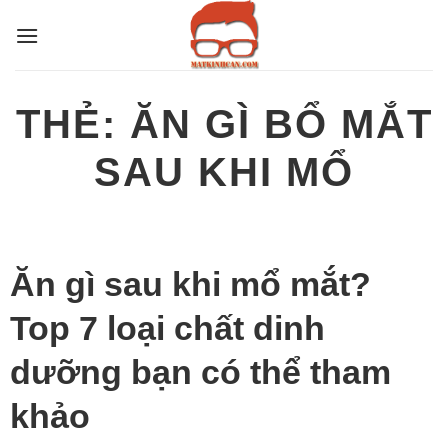
Bỏ
qua
nội
dung
THẺ:
ĂN GÌ BỔ MẮT
SAU KHI MỔ
Ăn gì sau khi mổ mắt?
Top 7 loại chất dinh
dưỡng bạn có thể tham
khảo