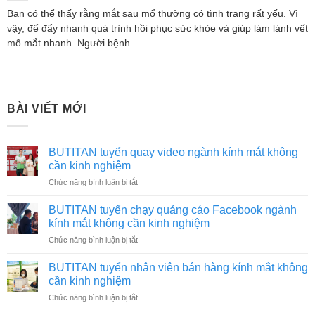
Bạn có thể thấy rằng mắt sau mổ thường có tình trạng rất yếu. Vì
vậy, để đẩy nhanh quá trình hồi phục sức khỏe và giúp làm lành vết
mổ mắt nhanh. Người bệnh...
BÀI VIẾT MỚI
BUTITAN tuyển quay video ngành kính mắt không
cần kinh nghiệm
ở
Chức năng bình luận bị tắt
BUTITAN
tuyển
BUTITAN tuyển chạy quảng cáo Facebook ngành
quay
kính mắt không cần kinh nghiệm
video
ở
Chức năng bình luận bị tắt
ngành
BUTITAN
kính
tuyển
mắt
BUTITAN tuyển nhân viên bán hàng kính mắt không
chạy
không
cần kinh nghiệm
quảng
cần
ở
Chức năng bình luận bị tắt
cáo
kinh
BUTITAN
Facebook
nghiệm