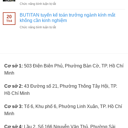
mắt
ở
Chức năng bình luận bị tắt
bán
không
BUTITAN
hàng
cần
tuyển
kính
BUTITAN tuyển kế toán trưởng ngành kính mắt
kinh
20
kỹ
mắt
không cần kinh nghiệm
nghiệm
Th4
thuật
không
ở
Chức năng bình luận bị tắt
viên
cần
BUTITAN
đo
kinh
tuyển
mắt
nghiệm
kế
không
toán
cần
trưởng
kinh
ngành
nghiệm
kính
Cơ sở 1:
503 Điện Biên Phủ, Phường Bàn Cờ, TP. Hồ Chí
mắt
không
Minh
cần
kinh
nghiệm
Cơ sở 2:
43 Đường số 21, Phường Thông Tây Hội, TP.
Hồ Chí Minh
Cơ sở 3:
Tổ 6, Khu phố 6, Phường Linh Xuân, TP. Hồ Chí
Minh
Cơ sở 4:
Lầu 2, Số 166 Nguyễn Văn Thủ, Phường Sài