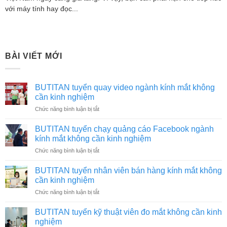
với máy tính hay đọc...
BÀI VIẾT MỚI
BUTITAN tuyển quay video ngành kính mắt không
cần kinh nghiệm
ở
Chức năng bình luận bị tắt
BUTITAN
tuyển
BUTITAN tuyển chạy quảng cáo Facebook ngành
quay
kính mắt không cần kinh nghiệm
video
ở
Chức năng bình luận bị tắt
ngành
BUTITAN
kính
tuyển
mắt
BUTITAN tuyển nhân viên bán hàng kính mắt không
chạy
không
cần kinh nghiệm
quảng
cần
ở
Chức năng bình luận bị tắt
cáo
kinh
BUTITAN
Facebook
nghiệm
tuyển
ngành
BUTITAN tuyển kỹ thuật viên đo mắt không cần kinh
nhân
kính
nghiệm
viên