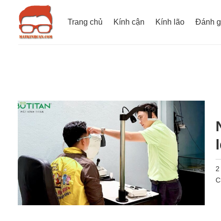
Bỏ
qua
Trang chủ
Kính cận
Kính lão
Đánh g
nội
dung
2
C